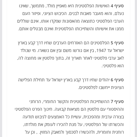
סעיף 4
האישיות הפלסטינית היא מאפיין מולד, מתמשך, שאינו
נעלם, והוא מועבר מאבות לבנים. הכיבוש הציוני, ופיזור העם
הערבי הפלסטיני כתוצאה מהאסונות שפקדו אותו, אינם שוללים
ממנו את אישיותו והשתייכותו הפלסטינית ואינם מבטלים אותם.
סעיף 5
הפלסטינים הם האזרחים הערבים שחיו דרך קבע בארץ
ישראל עד 1947, בין אם גורשו משם ובין אם נשארו. מי שנולד
לאב ערבי פלסטיני לאחר תאריך זה, בתוך פלסטין או מחוצה לה,
הוא פלסטיני.
סעיף 6
יהודים שחיו דרך קבע בארץ ישראל עד תחילת הפלישה
הציונית ייחשבו לפלסטינים.
סעיף 7
ההשתייכות הפלסטינית והקשר החומרי, הרוחני
וההיסטורי עם פלסטין הם מציאות קבועה. חינוך הפרט הפלסטיני
בצורה ערבית ומהפכנית, עשיית כל האמצעים לגיבוש תודעה
והכשרתו של הפלסטיני, על מנת להכירו לעומק את מולדתו,
רוחנית וחומרית, ולהכשירו לסכסוך ולמאבק המזוין. , וכן על