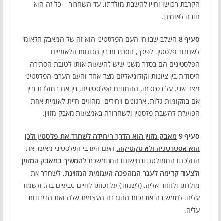
הקרבת רכושו וחייו להשבת מולדתו, עד השחרור – כל זה הוא
חובה לאומית.
סעיף 8
השלב שבו חי העם הפלסטיני הוא זה של המאבק הלאומי
לשחרור פלסטין. לפיכך, הסתירות בין הכוחות הלאומיים
הפלסטינים הם בסדר משני שיש להשעות אותו לטובת הסתירה
היסודית בין ציונות וקולוניאליזם מצד אחד והעם הערבי הפלסטיני
מצד שני. על בסיס זה, ההמונים הפלסטינים, בין אם במולדת ובין
אם במקומות גלות, ארגונים ויחידים, מהווים חזית לאומית אחת
הפועלת להשבת פלסטין ולשחרורה באמצעות מאבק מזוין.
סעיף 9
מאבק מזוין הוא הדרך היחידה לשחרר את פלסטין ולכן
הוא אסטרטגיה ולא טקטיקה.
העם הערבי הפלסטיני מאשר את
החלטתו המוחלטת ונחישותו המתמשכת
להמשיך במאבק המזוין
ולצעוד קדימה לעבר המהפכה העממית המזוינת,
לשחרר את
מולדתו ולחזור אליה, (לשמור) על זכותו לחיים טבעיים בה, ולשמור
עליה. לממש בה את זכות ההגדרה העצמית שלה ואת הריבונות
עליה.