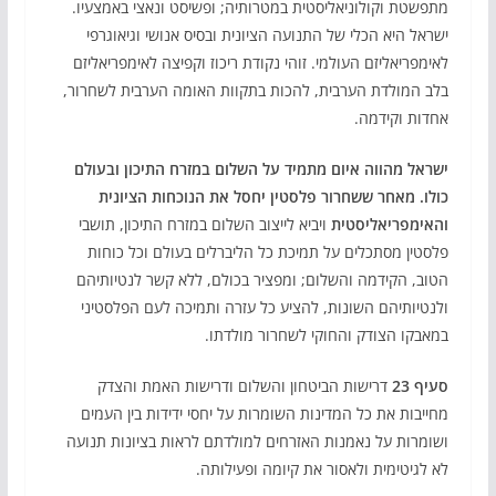
מתפשטת וקולוניאליסטית במטרותיה; ופשיסט ונאצי באמצעיו.
ישראל היא הכלי של התנועה הציונית ובסיס אנושי וגיאוגרפי
לאימפריאליזם העולמי. זוהי נקודת ריכוז וקפיצה לאימפריאליזם
בלב המולדת הערבית, להכות בתקוות האומה הערבית לשחרור,
אחדות וקידמה.
ישראל מהווה איום מתמיד על השלום במזרח התיכון ובעולם
כולו. מאחר ששחרור פלסטין יחסל את הנוכחות הציונית
והאימפריאליסטית
ויביא לייצוב השלום במזרח התיכון, תושבי
פלסטין מסתכלים על תמיכת כל הליברלים בעולם וכל כוחות
הטוב, הקידמה והשלום; ומפציר בכולם, ללא קשר לנטיותיהם
ולנטיותיהם השונות, להציע כל עזרה ותמיכה לעם הפלסטיני
במאבקו הצודק והחוקי לשחרור מולדתו.
סעיף 23
דרישות הביטחון והשלום ודרישות האמת והצדק
מחייבות את כל המדינות השומרות על יחסי ידידות בין העמים
ושומרות על נאמנות האזרחים למולדתם לראות בציונות תנועה
לא לגיטימית ולאסור את קיומה ופעילותה.