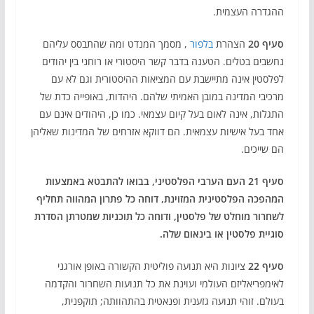
ההגדרה העצמית.
סעיף 20
הצהרת
בלפור
, מסמך המנדט ומה שהתבסס עליהם
נחשבים בטלים. הטענה בדבר קשר היסטורי או רוחני בין יהודים
לפלסטין אינה מתיישבת עם המציאות ההיסטורית וגם לא עם
מרכיבי המדינה במובן האמיתי שלהם. היהדות, באופייה כדת של
התגלות, אינה לאום בעל קיום עצמאי. כמו כן, היהודים אינם עם
אחד בעל אישיות עצמאית. הם דווקא אזרחים של המדינות שאליהן
הם שייכים.
סעיף 21
העם הערבי הפלסטיני, בבואו להתבטא באמצעות
המהפכה הפלסטינית המזוינת, דוחה כל פתרון המהווה תחליף
לשחרור מוחלט של פלסטין, ודוחה כל תוכניות שמטרתן הסדרת
סוגיית פלסטין או בינאום שלה.
סעיף 22
ציונות היא תנועה פוליטית הקשורה באופן אורגני
לאימפריאליזם העולמי ועוינת את כל תנועות השחרור והקדמה
בעולם. זוהי תנועה גזענית ופנאטית בהתהוותה; תוקפנית,