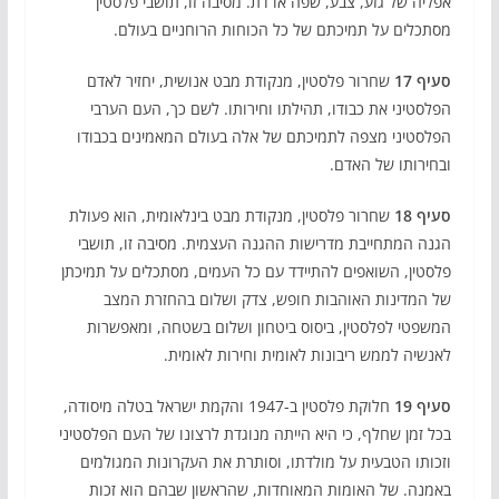
אפליה של גזע, צבע, שפה או דת. מסיבה זו, תושבי פלסטין
מסתכלים על תמיכתם של כל הכוחות הרוחניים בעולם.
סעיף 17
שחרור פלסטין, מנקודת מבט אנושית, יחזיר לאדם
הפלסטיני את כבודו, תהילתו וחירותו. לשם כך, העם הערבי
הפלסטיני מצפה לתמיכתם של אלה בעולם המאמינים בכבודו
ובחירותו של האדם.
סעיף 18
שחרור פלסטין, מנקודת מבט בינלאומית, הוא פעולת
הגנה המתחייבת מדרישות ההגנה העצמית. מסיבה זו, תושבי
פלסטין, השואפים להתיידד עם כל העמים, מסתכלים על תמיכתן
של המדינות האוהבות חופש, צדק ושלום בהחזרת המצב
המשפטי לפלסטין, ביסוס ביטחון ושלום בשטחה, ומאפשרות
לאנשיה לממש ריבונות לאומית וחירות לאומית.
סעיף 19
חלוקת פלסטין ב-1947 והקמת ישראל בטלה מיסודה,
בכל זמן שחלף, כי היא הייתה מנוגדת לרצונו של העם הפלסטיני
וזכותו הטבעית על מולדתו, וסותרת את העקרונות המגולמים
באמנה. של האומות המאוחדות, שהראשון שבהם הוא זכות