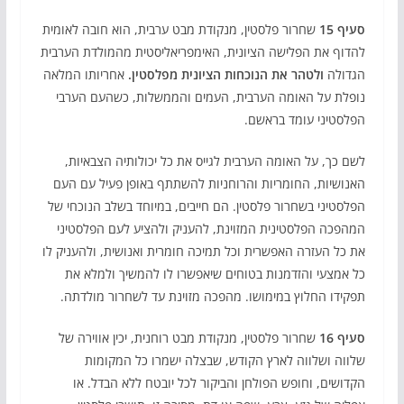
סעיף 15
שחרור פלסטין, מנקודת מבט ערבית, הוא חובה לאומית
להדוף את הפלישה הציונית, האימפריאליסטית מהמולדת הערבית
הגדולה
ולטהר את הנוכחות הציונית מפלסטין.
אחריותו המלאה
נופלת על האומה הערבית, העמים והממשלות, כשהעם הערבי
הפלסטיני עומד בראשם.
לשם כך, על האומה הערבית לגייס את כל יכולותיה הצבאיות,
האנושיות, החומריות והרוחניות להשתתף באופן פעיל עם העם
הפלסטיני בשחרור פלסטין. הם חייבים, במיוחד בשלב הנוכחי של
המהפכה הפלסטינית המזוינת, להעניק ולהציע לעם הפלסטיני
את כל העזרה האפשרית וכל תמיכה חומרית ואנושית, ולהעניק לו
כל אמצעי והזדמנות בטוחים שיאפשרו לו להמשיך ולמלא את
תפקידו החלוץ במימושו. מהפכה מזוינת עד לשחרור מולדתה.
סעיף 16
שחרור פלסטין, מנקודת מבט רוחנית, יכין אווירה של
שלווה ושלווה לארץ הקודש, שבצלה ישמרו כל המקומות
הקדושים, וחופש הפולחן והביקור לכל יובטח ללא הבדל. או