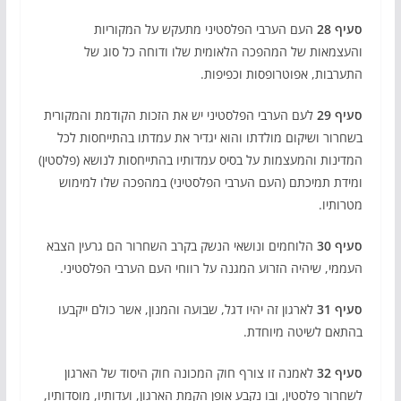
סעיף 28
העם הערבי הפלסטיני מתעקש על המקוריות
והעצמאות של המהפכה הלאומית שלו ודוחה כל סוג של
התערבות, אפוטרופסות וכפיפות.
סעיף 29
לעם הערבי הפלסטיני יש את הזכות הקודמת והמקורית
בשחרור ושיקום מולדתו והוא יגדיר את עמדתו בהתייחסות לכל
המדינות והמעצמות על בסיס עמדותיו בהתייחסות לנושא (פלסטין)
ומידת תמיכתם (העם הערבי הפלסטיני) במהפכה שלו למימוש
מטרותיו.
סעיף 30
הלוחמים ונושאי הנשק בקרב השחרור הם גרעין הצבא
העממי, שיהיה הזרוע המגנה על רווחי העם הערבי הפלסטיני.
סעיף 31
לארגון זה יהיו דגל, שבועה והמנון, אשר כולם ייקבעו
בהתאם לשיטה מיוחדת.
סעיף 32
לאמנה זו צורף חוק המכונה חוק היסוד של הארגון
לשחרור פלסטין, ובו נקבע אופן הקמת הארגון, ועדותיו, מוסדותיו,