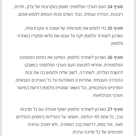
סעיף 24
העם הערבי הפלסטיני מאמין בעקרונות של צדק, חירות,
ריבונות, הגדרה עצמית, כבוד האדם וזכות העמים לממש אותם.
סעיף 25
כדי לממש את מטרותיה של אמנה זו ועקרונותיה,
הארגון לשחרור פלסטין ייקח על עצמו את מלוא תפקידו בשחרור
פלסטין.
סעיף 26
הארגון לשחרור פלסטין, המייצג את כוחות המהפכה
הפלסטינית, אחראי לתנועת העם הערבי הפלסטיני במאבקו
להשבת מולדתו, לשחררה, לשוב אליה ולממש בה את זכות
ההגדרה העצמית. אחריות זו משתרעת על כל העניינים הצבאיים,
המדיניים והפיננסיים, וכל השאר שסוגיית פלסטין דורשת במישור
הערבי והבינלאומי.
סעיף 27
הארגון לשחרור פלסטין ישתף פעולה עם כל מדינות
ערב, כל אחת לפי יכולתה, וישמור על ניטרליות ביחסיהן ההדדיים
לאור, ועל בסיס, דרישות קרב השחרור, ולא יתערב ענייניה
הפנימיים של כל מדינה ערבית.