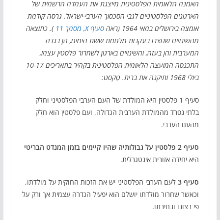
האמנה הלאומית הפלסטינית מייצגת את העמדה הרשמית של
הארגונים הפלסטיניים לגבי הסכסוך הערבי-ישראל. גרסה קודמת
אומצה בירושלים במאי 1964 (ראה
סעיף X, מסמך 11
). כתוצאה
מהשינויים שנוצרו בעקבות מלחמת ששת הימים, הן בגדה
המערבית והן בעזה, והשינויים בארגון לשחרור פלסטין עצמו,
התכנסה המועצה הלאומית הפלסטינית בקהיר בתאריכים 10-17
ביולי 1968 ותיקנה את ברית. טֶקסט:
סעיף 1 פלסטין היא המולדת של העם הערבי הפלסטיני וחלק
בלתי נפרד מהמולדת הערבית הגדולה, ועם פלסטין הוא חלק
מהעם הערבי.
סעיף 2
פלסטין על גבולותיה שהיו קיימים בזמן המנדט הבריטי
היא יחידה אזורית אינטגרלית.
סעיף 3
לעם הערבי הפלסטיני יש את הזכות החוקית על מולדתו,
וכאשר שחרור מולדתו יושלם הוא יפעיל הגדרה עצמית אך ורק על
פי רצונו ובחירתו.