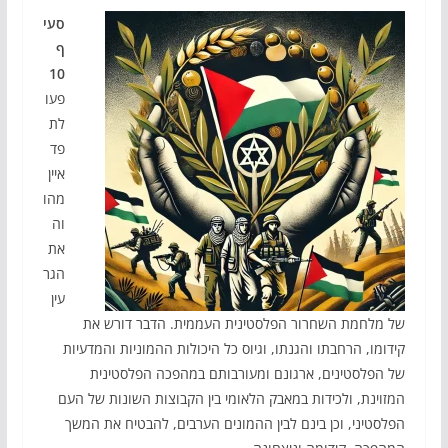
סעי
ף
10
פעו
לת
פד
איין
מהו
וה
את
הגר
עין
של מלחמת השחרור הפלסטינית העממית. הדבר דורש את
קידומו, הרחבתו והגנתו, וגיוס כל היכולות ההמוניות והמדעיות
של הפלסטינים, ארגונם ומעורבותם במהפכה הפלסטינית
המזוינת, ולכידות במאבק הלאומי בין הקבוצות השונות של העם
הפלסטיני, וכן בינם לבין ההמונים הערבים, להבטיח את המשך