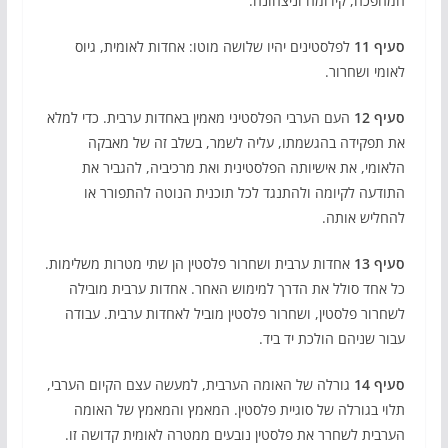
המהפכה, קידומה וניצחונה.
סעיף 11
לפלסטינים יהיו שלושה מוטו: אחדות לאומית, גיוס
לאומי ושחרור.
סעיף 12
העם הערבי הפלסטיני מאמין באחדות ערבית. כדי למלא
את תפקידה בהגשמתו, עליה לשמר, בשלב זה של מאבקה
הלאומי, את אישיותה הפלסטינית ואת מרכיביה, להגביר את
התודעה לקיומה ולהתנגד לכל תוכנית הנוטה להתפורר או
להחליש אותה.
סעיף 13
אחדות ערבית ושחרור פלסטין הן שתי מטרות משלימות.
כל אחד סולל את הדרך למימוש האחר. אחדות ערבית מובילה
לשחרור פלסטין, ושחרור פלסטין מוביל לאחדות ערבית. עבודה
עבור שניהם הולכת יד ביד.
סעיף 14
גורלה של האומה הערבית, למעשה עצם הקיום הערבי,
תלוי בגורלה של סוגיית פלסטין. המאמץ והמאמץ של האומה
הערבית לשחרר את פלסטין נובעים ממטרה לאומית קדושה זו.