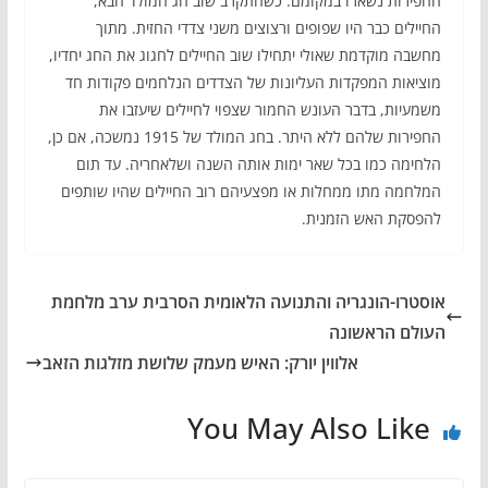
החפירות נשארו במקומם. כשהתקרב שוב חג המולד הבא,
החיילים כבר היו שפופים ורצוצים משני צדדי החזית. מתוך
מחשבה מוקדמת שאולי יתחילו שוב החיילים לחגוג את החג יחדיו,
מוציאות המפקדות העליונות של הצדדים הנלחמים פקודות חד
משמעיות, בדבר העונש החמור שצפוי לחיילים שיעזבו את
החפירות שלהם ללא היתר. בחג המולד של 1915 נמשכה, אם כן,
הלחימה כמו בכל שאר ימות אותה השנה ושלאחריה. עד תום
המלחמה מתו ממחלות או מפצעיהם רוב החיילים שהיו שותפים
להפסקת האש הזמנית.
אוסטרו-הונגריה והתנועה הלאומית הסרבית ערב מלחמת
העולם הראשונה
אלווין יורק: האיש מעמק שלושת מזלגות הזאב
You May Also Like