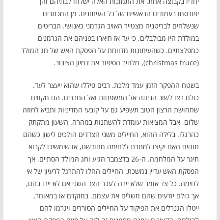
יחדיו בקבוצה אחת. את התמונות האלה ישלחו לבתיהם והן
יפורסמו בעמודים הראשיים של כל העיתונים. מן המכתבים
שנשלחים לבריטניה מצטייר האויב הגרמני כאנושי. הבריטים
במולדת היו מבולבלים, כי עד אז תיארו בפניהם את הגרמנים
כמפלצתיים. כשהעיתונות מדווחת על הפסקת האש של חג המולד
(christmas truce), מלהיב הסיפור את דמיון הציבור.
בשטח ההפקר הזמן עמד מלכת. רבים פיללו שהוא ייעצר לעד.
כולם רצו לשוב הביתה אל המשפחות ואל החברים. הם מקווים
שתחושת הרצון הטוב תשפיע גם על קובעי המדיניות ותביא לחוזה
שלום, אבל המציאות עומדת להשתנות במהרה. השעון מתקתק
כהרגלו. בלילה ההוא, החיילים משני הצדדים הולכים לישון כשהם
תוהים האם יקיצו למחרת ללחימה מחודשת, או שימשיכו לקרוא
תיגר על המלחמה. ה-26 בדצמבר הגיע וחג המולד הסתיים, אך
הפסקת האש עדיין נמשכת. החיילים החלו להתרגל לרעיון של אי
לחימה. כל צד אומר שלא יירה לעבר הצד השני אם לא יירו בהם,
אך כולם יודעים שהם משלים את עצמם. במוקדם או במאוחר,
ייטלו הגנרלים את הפיקוד על החיילים הסוררים ויגרמו להם