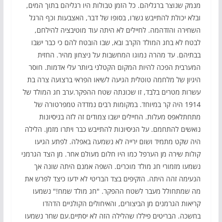
מנמק שנוצר ברגליהם. כל הזמן טבולות היו רגליהם בתוך המים,
ובלא יכולת להתייבש נשרו, בסופו של דבר, האצבעות וכף הרגל
השחירה והזדהמה. לחיילים לא היתה עוד מוטיבציה להילחם,
לבטח לא בחג המולד הקרב ובא, שבו הובטח להם כי כבר ישבו
בבתיהם. עד מהרה נמוגו המחשבות על ניצחון מהיר. החזית
המערבית הפכה להיות המקום הקטלני ביותר עלי אדמות. חוסר
היגיון של מלחמה טוטלית הגיעה לשיאו הפראי ברצועה צרה בת
עשרות מטרים בלבד, זו שכונתה שטח ההפקר.ערב חג המולד של
1914 היה קר במיוחד. במקומות רבים נמדדה טמפרטורה של
מתחתלאפס מעלות. החיילים ישבו צמודים זה לזה בניסיונות
נואשים להתחמם. על הניסיונות להתייבש כבר ויתרו מזמן. הלילה
היה שקט מתמיד ושום ירייה לא נשמעה באפלה. לפתע הגיעו
קולות שירה מן הערפל כמו היו חלום מעולם אחר. מן הצד הגרמני
נשמעו מזמורי חג מולד מוכרים. השפה אמנם היתה שונה אך
הנעימה זהה היתה. הזקיפים בצד הבריטי לא ידעו כיצד לפרש את
מה שמתחולל מעבר לשטח ההפקר. "חג מולד שמח!" נשמעו
קריאות הגרמנים מן הביצורים, והאיחולים הקולניים הדהדו
בחשכה. הבריטים פיללו שהלילה הזה לא יסתיים.עם שחר נשמעו