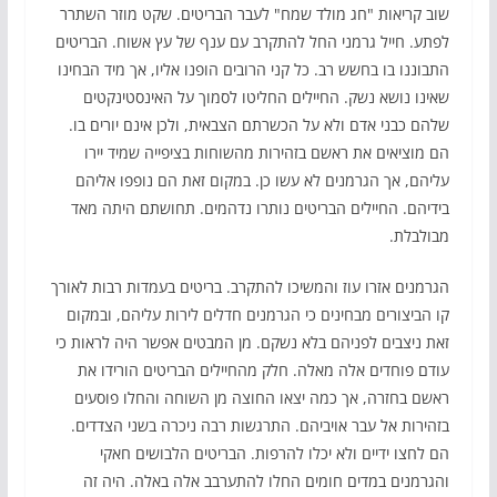
שוב קריאות "חג מולד שמח" לעבר הבריטים. שקט מוזר השתרר
לפתע. חייל גרמני החל להתקרב עם ענף של עץ אשוח. הבריטים
התבוננו בו בחשש רב. כל קני הרובים הופנו אליו, אך מיד הבחינו
שאינו נושא נשק. החיילים החליטו לסמוך על האינסטינקטים
שלהם כבני אדם ולא על הכשרתם הצבאית, ולכן אינם יורים בו.
הם מוציאים את ראשם בזהירות מהשוחות בציפייה שמיד יירו
עליהם, אך הגרמנים לא עשו כן. במקום זאת הם נופפו אליהם
בידיהם. החיילים הבריטים נותרו נדהמים. תחושתם היתה מאד
מבולבלת.
הגרמנים אזרו עוז והמשיכו להתקרב. בריטים בעמדות רבות לאורך
קו הביצורים מבחינים כי הגרמנים חדלים לירות עליהם, ובמקום
זאת ניצבים לפניהם בלא נשקם. מן המבטים אפשר היה לראות כי
עודם פוחדים אלה מאלה. חלק מהחיילים הבריטים הורידו את
ראשם בחזרה, אך כמה יצאו החוצה מן השוחה והחלו פוסעים
בזהירות אל עבר אויביהם. התרגשות רבה ניכרה בשני הצדדים.
הם לחצו ידיים ולא יכלו להרפות. הבריטים הלבושים חאקי
והגרמנים במדים חומים החלו להתערבב אלה באלה. היה זה