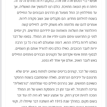
אפשרי כדי לפגוש אלה את אלה, במקום לירות מחדש זה על זה.
היתה זו מין הונאה מחויכת. כולם רצו להמשיך את האשליה, אך
עד מתי?לחץ רב החל מופעל מן הדרגים הגבוהים על החיילים
בשטח להילחם מחדש. הם מקבלים שוב ושוב פקודה לירות.
אומרים להם שזו מלחמה ולא משחק ילדים. לחיילים קשה
היהלהפר את השלווה והאחווה עם ידידיהם החדשים. רק יומיים
לפני כן התרועעו עימם וחגגו יחדיו את חג המולד. בסופו של דבר
נאלצו לירות בלילה ההוא. דומה שמעולם לא נורו כל כך הרבה
יריות לעבר הכוכבים, כאילו כולם ניסו להוריד אותם מן השמיים.
לבסוף תחת איומי אקדחם של הקצינים הבכירים פותחים החיילים
באש לעבר האויב, אולם אף אחד לא נפגע.
בסופו של דבר, קצינים בריטים שחויבו לפתוח באש, יורים שלא
מרצונם על יריביהם הגרמנים, מאלה שהסתובבו בשטח ההפקר
כשאינם חמושים. שוב נהרגים חיילים כפי שמלחמה "נורמאלית"
צריכה להתנהל. לא עבר זמן רב והפסקת האש של חג המולד
הפכה להיות זיכרון רחוק. עד אמצע ינואר לא היה לה עוד זכר
בשום מקום. במהלך שנת 1915 לא השתנה דבר שייחלו לו, וקווי