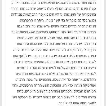
מראה מוזר לראות את האויבים המושבעים צוחקים בחבורה אחת,
כאילו היו מיודדים זמןרב. הם לא העלו בדעתם שהרגע הזה יהדהד
בהיסטוריה של האנושות עד קץ הימים.אוסף התפרצויות מבודדות
נמשך בכל מקום בחזית בלי קשר ביניהן. היתה זו התפרצות
אנושית חסרת תקדים בדברי הימים שלא שבה עוד. רוב הצבא
הבריטי שהיה מקצועני כולו השתתף בהפסקת האש הספונטאנית
הגדולה ביותר בתולדותיו. החיילים בצבא הגרמני שהיה מגויס
ברובו לא רצו להילחם במלחמה הזו, לא ביום ההוא ולא לאחר
מכן, אבל קיבלו פקודה להימצא שם. התרועעות עם האויב היתה
בגידה שהעונש עליה במשפט צבאי היה דין מוות , אבל לאף אחד
לא היה אכפת מכך בשמחת חג המולד. המפגש הראשון היה בין
חיילים בדרגות נמוכות, שלהם לכאורה היתה הסיבה הראשית
לשנוא זה את זה, כי הם שהרגו אלה באלה בארבעת החודשים
הקודמים, אך עתה כל זאת נשכח. מחסומים של שפה, תרבות
ופוליטיקה נעלמו כלא היו, והפסקת האש החלה מתפשטת. אחרי
הטוראים הצטרפו הסמלים ואחריהם הקצינים הזוטרים. בלית
ברירה מחליטים הקצינים הבכירים בשטח להכריז על הפסקת אש
למשך יממה אחת לרגל החג.