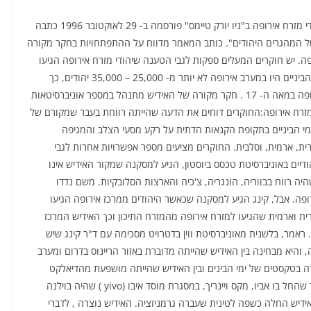
חקר מקורה של האידיש כאמצעי לחשוף את מוצאם של יהודי מזרח אירופה ב"ניו יורק טיימס" פורסמה ב- 29 לאוקטובר 1996 כתבה
ל המהגרים היהודים". כותב המאמר מדווח על ההתפתחויות בחקר מקורה
ה. יש חוקרים המעלים ספקות לגבי הטענה שיהודי מזרח אירופה הגיעו
ממערב אירופה, על בסיס מחקרים דמוגרפיים שקבעו שבימי הביניים היו במערב אירופה לא יותר מ- 25,000 – 35,000 יהודים, כך
שמספר זה אינו מתיישב עם מאות אלפי היהודים במזרח אירופה במאה ה- 17 . חקר מקורה של האידיש מתנהל במספר אוניברסיטאות
 מזרח אירופה:החוקרים דוחים את הדעה שהייתה רווחת בעבר שמקורם של
ימי הביניים בתקופת הקנאות הדתית על רקע מסעי הצלב והמגיפה
רית, ארמית, וסלבית. החוקרים מציעים מספר אפשרויות אחרות לגבי
דיים באוניברסיטת טכסס ביוסטון, הגיע למסקנה שמקור האידיש אינו
יה רווח בבווריה, הונגריה, צ'כיה והארצות הסלובקיות. משם נדדו
ופה. אבל, קינג הגיע למסקנה שכאשר היהודים ממרכז אירופה הגיעו
רית וארמית שהגיעו למזרח אירופה מהמזרח התיכון וכך האידיש המרכז
 ראמר, בלשנית מאוניברסיטת ווין בדטרויט מסכימה עם ד"ר קינג שיש
והיא מבחינה בין האידיש שהייתה מדוברת באזור הריינוס בדרום ומערב
רה בטקסטים של ימי הבינים ובין האידיש שהייתה מושפעת מהדיאלקט
הבוורי ונדדה מזרחה. ד"ר אוריאל ויינריך המשיך את המחקר שהחל בו אביו, מקס ויינריך, במסגרת מוסד איבו (yivo ) שהיה בוילנה
אידיש החלה כשפה לטינית שעברה גרמניזציה. האידיש נוצרה , לדברי