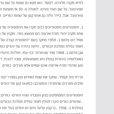
לוריא מקורו מלורנזו, למשל. הוא מצא גם שמות על שם ערי
מפורטוגל, על שם ה
ופורטוגל. אבל, ביידר גילה גם אחוז קטן של שמות כוזריים. 
ב. היסטוריונים היסטוריונים רבים חקרו את ההיסטוריה של מ
אחוז מקרב יהודי מזרח אירופה הם ממוצא כוזרי. מקבץ של ה
לאחר נפילת ממלכת הכוזרים , הייתה נהירה של יהודים כוז
אבן פרסם ב- 1968 ספר שכותרתו "בני עמי: תו
טען שיהודי מזרח אירופה אינם שמיים אלא תורכים- כוזרים.
פרו"פ פול וקסלר, שחקר את שפת האידיש טען בספרו "עם סל
סלבים ותורכים שהתגיירו והתערבבו במיעוט קטן של יהודים
, שיהודים כוזרים היגרו לפולין לאחר נפילת ממלכת הכוזרי
בפולנית ב- 1936 , בו קבע ש"עד היום יש יהודים 