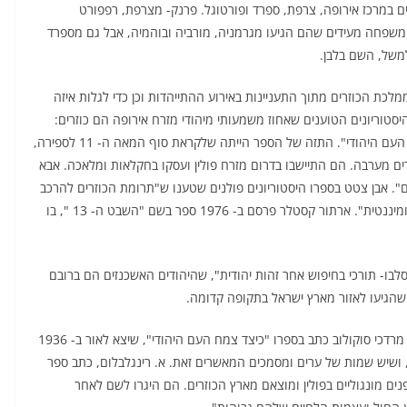
ם במרכז אירופה, צרפת, ספרד ופורטוגל. פרנק- מצרפת, רפפורט
עיר פורטו. למעלה מ- 50 % משמות המשפחה מעידים שהם הגיעו מגרמניה, מורביה ובוהמיה, אבל גם מספרד
למשל, השם בלבן.
מלכת הכוזרים מתוך התעניינות באירוע ההתייהדות וכן כדי לגלות איזה
יסטוריונים הטוענים שאחוז משמעותי מיהודי מזרח אירופה הם כוזרים:
ססיל רוט פרסם ב- 1959 מחקר בשם "היסטוריה קצרה של העם היהודי". התזה של הספר הייתה שלקראת סוף המאה ה- 11 לספירה,
רים מערבה. הם התיישבו בדרום מזרח פולין ועסקו בחקלאות ומלאכה. אבא
לדות היהודים". אבן צטט בספרו היסטוריונים פולנים שטענו ש"תרומת הכוזרים להרכב
האוכלוסייה היהודית בפולין היא משמעותית, וסביר להניח, דומיננטית". ארתור קסטלר פרסם ב- 1976 ספר בשם "השבט ה- 13 ", בו
בו- תורכי בחיפוש אחר זהות יהודית", שהיהודים האשכנזים הם ברובם
 שהגיעו לאזור מארץ ישראל בתקופה קדומה.
היסטוריונים המסתפקים בציון העובדה שהיו יהודים- כוזרים: מרדכי סוקולוב כתב בספרו "כיצד צמח העם היהודי", שיצא לאור ב- 1936
ם, ושיש שמות של ערים ומסמכים המאשרים זאת. א. רינגלבלום, כתב ספר
בעלי תווי פנים מונגוליים בפולין ומוצאם מארץ הכוזרים. הם היגרו לשם לאחר