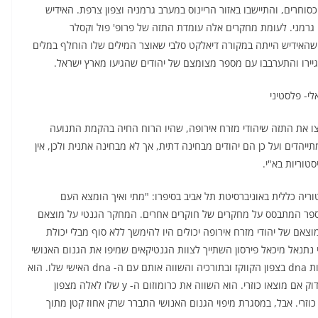
סוחרים, והתיישבו באזור הריינוס במערב גרמניה וצפון צרפת. האידיש
ט גרמני. לעומת מחקרים אלה עומדת התזה של פרופ' פול וקסלר
האידיש הייתה במקורה דיאלקט סלבי שאוצר המילים שלו הוחלף במלים
תגיירו והתערבבו עם מספר מצומצם של יהודים שהגיעו מארץ ישראל.
י- פלסטיני
צו את התזה שיהודי מזרח אירופה, שהיו הרוח החיה בהקמת התנועה
תייהדים ועל כן הם יהודים מבחינה דתית, אך לא מבחינה אתנית ולכן, אין
סטוריות בא"י.
ריה כללית באוניברסיטת תל אביב בסיפרו: "מתי ואיך הומצא העם
ננו מחקר מקורי, אלא ספר המתבסס על מחקרים של חוקרים אחרים. המחקר הגנטי על מוצאם
מוצאם של יהודי מזרח אירופה יכולים היו להימשך ללא סוף מבלי יכולת
תנאל מיכאל פירסון השתייך לצוות הגנטיקאים שמיפו את הגנום האנושי
במסגרת "פרוייקט מיפוי הגנום האנושי". פירסון אסף דוגמאות dna בצפון הקווקז ובתורכיה והשווה אותם עם ה- dna האישי שלו. הוא
עשה זאת משום שמוצא משפחתו מאוקראינה והוא רצה לבדוק אם מוצאו כוזרי. הוא השווה את כרומוזום ה- y שלו לאלה מצפון
וזרי. אבל, במסגרת מיפוי הגנום האנושי התברר שרק אחוז קטן מתוך