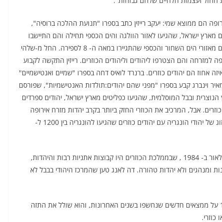
החול ועצמות הלחיים שלהם גבוהות".
ופה הם ממוצא שמי: יעקב רייזין כתב בספרו "תנועת ההלכה ברוסיה",
ותר הם יהודים מארץ ישראל, שהגיעו לאזור הוולגה והים הכספי תחילה והם התיישבו
באזור קייב, פודוליה ווהלין באוקראינה. אליהם הצטרפו כוזרים מאזורי הים השחור והכספי שהתגיירו במאה ה- 8 לספירה. החל מ-שלהי
אירופה למזרחה והם הצטרפו ליהודים וליהודים הכוזרים. רייזין התקשה לקבוע
יזה אחוז הם יהודים כוזרים. ברנרד לואיס דחה בספרו "שמיים ואנטישמיים"
ולין. מאיר וינברג קבע בספרו "מפני שהם יהודים:תולדות האנטישמיות", שפורסם
ביצנץ הנוצרית ובבל המוסלמית, שהגיעו כפליטים מארץ ישראל, יהודים ספרדים
 כוזרים. אבל, המרכיב את הכוזרי החזק ביותר בקרב יהדות מזרח אירופה
הוא מצא בין יהודי הונגריה. הוא טען שיהודי הונגריה הם מיזוג של יהודי הונגריה עם יהודים כוזרים שהגיעו להונגריה בין 1200 ל-
ניקולס דה – לאנג, כתב ב"אטלס של העולם היהודי", שיצא לאור ב- 1984 , שבממלכת הכוזרים היו קבוצות אתניות רבות והיהדות,
ומנהגים ולא יהדות טהורה. דה לאנג טען שהמרכז היהודי בבבל לא
אלן ברוק, התבסס בספרו "יהודי כזריה", שיצא לאור ב- 1999 על ממצאים חדשים שנחשפו בשנים האחרונות, והוא שולל את התזה
כוזרי.