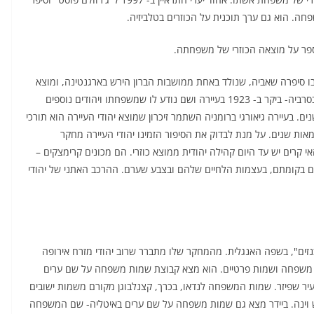
חה. הוא גם ערך תוכנית על הכוזרים בטלביזיה.
 מאמר בעיתון ארגנטיני ובו סיפרה שאביה, שנולד באחת ממושבות הברון הירש בארגנטינה, ומוצא
משפחתו היה מהעיירה קורילוביץ ע"י קישינב- בין מולדביה ובסרביה- ביקר ב- 1923 בעיירה ושם נודע לו שמשפחתו ויהודים נוספים
. בעיירה גיאורגי ברומניה השתמר זיכרון שמוצא יהודי העיירה הוא תורכי
ות שנים. על מנת לבדוק את הסיפור הזמינו יהודי העיירה מחקר
י קרים יש עד היום קהילה יהודית ממוצא כוזרי. הם מכונים קרימצקים –
ם בקומתם, בעצמות הלחיים שלהם ובצבע שערם. ההרכב האתני של יהודי
שם "מילון שמות אשכנזים", בשפה האנגלית. מהמחקר שלו מתברר שרוב יהודי מזרח אירופה
ות משפחה ושמות פרטיים. הוא מצא קבוצת שמות משפחה על שם ערים
עיר שפיזר. שמות המשפחה לנדאו, בכרך, קצנלבוגן מקורם משמות ישובים
"ש וינה. ביידר מצא גם שמות משפחה על שם ערים באיטליה- שם המשפחה