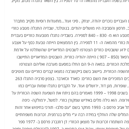
ופרושו: קיי- גדת הנהר, ייב – ישוב. בקייב, נתגלו תעודות כוזריות בשפה העברית מהמאה ה- 10 לספירה. בין השאר נתגלה מכתב מקייב
 העבריים נזכרים יהודה, יצחק , סיני ועוד…מתעודות רוסיות מקייב מתברר
יב, חרסון והסביבה היו מושלים יהודים. בגוטלנד, שבדיה התגלה מטבע כוזרי
ועליו כתוב:"משה הוא שליח האל". הארכיאולוגים קבעו שהמטבע הוא מ- 830 – 840 לספירה. בשבדיה נתגלו מטבעות כוזריים בעברית
גם באתרים נוספים. בדרום מערב הונגריה התגלה בית קברות כוזרי מהמאה ה- 11 לספירה. בין הממצאים הייתה טבעת כסף על אצבע
ים ידוע ששבטים כוזרים הצטרפו לשבטים המדיאריים שהשתלטו על אדמת
הונגריה במאה ה- 9 לספירה, ואשתו של המנהיג ההונגרי ארפאד (850 – 907 ) הייתה יהודיה כוזרית. השבטים המדיאריים התיישבו
במאה ה- 8 לספירה בין נהר הדון והוולגה והיו נתינים של ממלכת הכוזרים. במאה ה-9 הם החלו במסעם מערבה ואליהם הצטרפו
השפה הכוזרית. ביישוב בשם בייקשצ'בה נמצאו קברים כוזריים עם מוטיבים
וסמלים יהודיים ובאזור טרנסילבניה – כיום רומניה- יש 2 ישובים המזכירים את השם כוזרים: כזארד וכזארבר. בצפון סרביה התגלו 263
, שופרות, מגן דוד, ירושלים ועוד. על הקברים נתגלו שמות עבריים כמו
ישראל ויהודה. ממצאים פילולוגיים פרו"פ הרברט זיידן פרסם בשנים 1998 – 1999 מאמרים בהם ניתח את השפעת השפה הכוזרית על
רופה. הוא גילה מלים באידיש שמקורן כוזרי. למשל, ירמולקה- כיפה
ודאבנן- להתפלל. לעומתו, פרו"פ פול וקסלר מאוניברסיטת תל אביב פרסם ב- 1993 מחקר בשם "עם סלבו- תורכי בחיפוש אחר זהות
המלים שלה הוחלף במידה רבה ע"י מלים בגרמנית. זכרונות משפחתיים
של יהודים על מוצאם הכוזרי במשפחות יהודיות ממזרח אירופה השתמרו זכרונות על מוצאן הכוזרי: דן רוזנברג פרסם ב- 1977 ספר
בשם finding our fathers . נושא הספר הוא מוצאה הכוזרי של משפחת אשתו. אהוד יערי התראיין ב- 1997 ל"ג'רוזלם פוסט" וסיפר