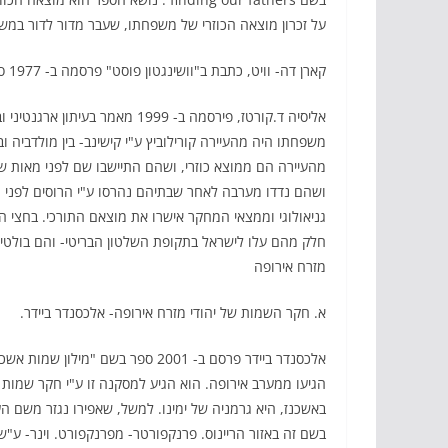
על זכרון מוצאה הכוזרי של משפחתו, שעבר מדור לדור במשפ
קארן דה- וויט, כתבת ב"וושינגטון פוסט" פרסמה ב- 1977 ספר על מוצאה הכוזרי של משפחתה.
אליסיה ד.קורטז, פירסמה ב- 1999
מהעיירה הם ממוצא כוזרי, ושהם התיישבו שם לפני מאות שנים
ושהם נדדו מערבה לאחר שבתיהם נהרסו ע"י הרוסים לפני מא
גניאולוגי וממצאי המחקר אישרו את מוצאם התורכי. בחצי הא
חלק מהם עלו לישראל בתקופת השלטון הבריטי- והם בולטי
מזרח אירופה
א. חקר השמות של יהודי מזרח אירופה- אלכסנדר ביידר.
אלכסנדר ביידר פרסם ב- 2001 ספר ב
הגיעו ממערב אירופה. הוא הגיע למסקנה זו ע"י חקר שמ
באשכנז, היא גרמניה של ימינו. למשל, שאפירו נגזר משם ה
בשם זה באזור הריינוס. פרנקפורטר- מפרנקפורט. וינר- ע