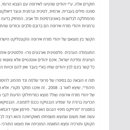
חוקרים אלה, ע"י יהודים שהגיעו לאירופה עם הצבא הרומי, כ
ספגה מילים בעברית, ארמית, לטינית וגרמנית ונוצר דיאלק
מהמחלקה לבלשנות באוניברסיטת תל אביב, המחזיק בדעה ש
גרמניות ויהודי מזרח אירופה הם ברובם סלבים וכוזרים שה
הקשר בין מוצאם של יהודי מזרח אירופה והקונפליקט הישראל
התעמולה הערבית- פלסטינית וארגונים פרו- פלסטינים אימ
הציונית ומדינת ישראל, אינם יהודים אוטנטיים אלא צאצאי מ
כל קשר בינם לבין יהודים שחיו בא"י בעבר ואין להם זכויות הי
תזה זו הובאה גם בסיפרו של פרופ' שלמה זנד מהחוג להיסטו
היהודי", שיצא לאור ב- 2008 . זה אי
של יהודי מזרח אירופה שולל מוצא כוזריחילוקי הדעות לגבי 
הכרעה ברורה עד שמדע הגנטיקה נכנס לתמונה. הגנטיקאי נ
הקווקז ותורכיה ומצא התאמה המוכיחה את מוצאו התורכי- כ