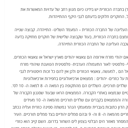
) בחברה הכוזרית יש בידינו כיום מגוון רחב של עדויות המאשרות את
 החוקרים חלוקים בדעתם לגבי היקף ההתייהדות.
עליונה של החברה הכוזרית – המעמד השליט- התייהדה. קבוצה שנייה
מצם בחברה הכוזרית, בעוד שקבוצה שלישית של חוקרים מחזיקה בדעה
כבה העליונה של החברה הכוזרית התייהדה.
יהודי מזרח אירופה הם צאצאי יהודים מארץ ישראל או צאצאי הכוזרים.
 פלסטיני לאור התעמולה הערבית- פלסטינית הטוענת שיהודי מזרח
 הם , למעשה, צאצאי הכוזרים ולכן אין להם כל זכות היסטורית לגבי
על כוזרים- יהודים : ממצאים ארכיאולוגיים בחפירות ארכיאולוגיות
שנערכו באזור שבין נהרות הוולגה והדון התגלו קברים ובהם שלדים תורכיים. השלדים הם מהתקופה בין המאה ה- 8 למאה ה- 10 לס'.
טיים שנמצאו באתרי הקבורה. הממצאים הראו שבעוד שסגנון הקבורה של
השלדים התורכיים במאות ה- 8 וה- 9 היה תורכי, סגנון הקבורה והממצאים בקברים עם שלדים תורכיים מהמאה ה- 10 מעידים
מק הדון כתובות בעברית וממעמקי הנהר נמשתה ספינה כוזרית ועליה נכתב
בעברית שם הסירה: ישראל. בחצי האי קרים נתגלו קברים כוזריים מהמאה ה- 8 וה- 9 ובהם סמלים יהודיים בצד סמלים תורכיים. העיר
המסחר מאזור הים הבלטי בצפון לים השחור בדרום. השם קייב הוא כוזרי