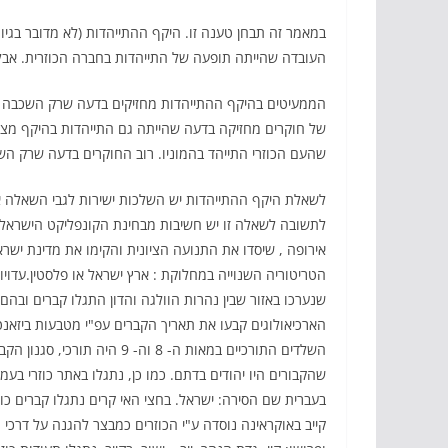
במאמר זה תבחן טענה זו. היקף ההתייהדות (לא מדובר בגיור
העובדה שהייתה תופעה של התייהדות בחברה הכוזרית. אבל,
הממעיטים בהיקף ההתייהדות מחזיקים בדעה שרק השכבה ה
של חוקרים מחזיקה בדעה שהייתה גם התייהדות בהיקף מצו
שהעם הכוזרי התייהד בהמוניו. רוב החוקרים בדעה שרק הש
לשאלת היקף ההתייהדות יש השלכות ישירות לגבי השאלה אם 
לתשובה לשאלה זו יש חשיבות מבחינת הקונפליקט הישראלי-
אירופה , שיסדו את התנועה הציונית והקימו את מדינת ישראל
הטריטוריה השנוייה במחלוקת : ארץ ישראל או פלסטין.עדויות 
הארכיאולוגים קבעו את תאריך הקברים עפ"י מטבעות ביזאנ
שהקבורים היו יהודים בדתם. כמו כן, נתגלו באתר כוזרי בע
קייב באוקראינה נוסדה ע"י הכוזרים כמבצר להגנה על דרכי 