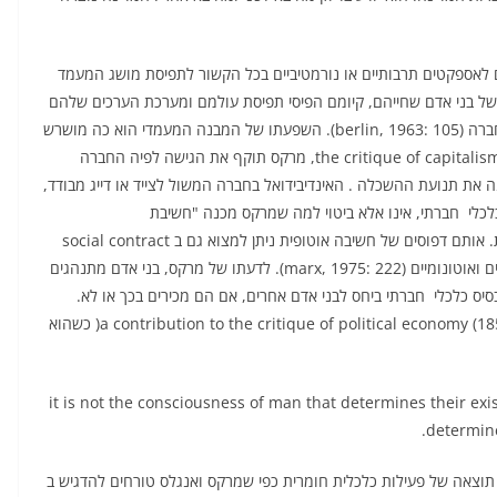
ם לאספקטים תרבותיים או נורמטיביים בכל הקשור לתפיסת מושג המעמד
 מוגדר במונחים כלכליים per se כקבוצה של בני אדם שחייהם, קיומם הפיסי תפיסת עולמם ומערכת הערכים שלהם
נקבעים על פי מקומם ביחסי הייצור שמכתיבים את מבנה החברה (berlin, 1963: 105). השפעתו של המבנה המעמדי הוא כה מושרש
וטוטאלי עד שיש בכוחו לבלוע את האינדיבידואל. ב the critique of capitalism (1849), מרקס תוקף את הגישה לפיה החברה
נה את תנועת ההשכלה . האינדיבידואל בחברה המשול לצייד או דייג מבודד,
כלי  חברתי, אינו אלא ביטוי למה שמרקס מכנה "חשיבת
robinsonades" (3), דהיינו חשיבה אוטופית ולא מציאותית. אותם דפוסים של חשיבה אוטופית ניתן למצוא גם ב social contract
של רוסו שדן בחוזה חברתי שנחתם בין אינדיבידואלים חופשיים ואוטונומיים (marx, 1975: 222). לדעתו של מרקס, בני אדם מתנהגים
יס כלכלי  חברתי ביחס לבני אדם אחרים, אם הם מכירים בכך או לא.
הבסיס הכלכלי  חברתי הוא המעמד. מרקס מדגיש זאת ב a contribution to the critique of political economy (1859( כשהוא
it is not the consciousness of man that determines their exis
determine
תוצאה של פעילות כלכלית חומרית כפי שמרקס ואנגלס טורחים להדגיש ב