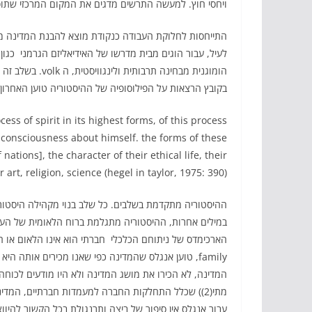
ויחסי חוץ. למעשה התרשים מדגים את המקום המרכזי שתופס
התייחסות לחלוקת העבודה כנקודת מוצא להבנת המדינה מע
לעיל, עבור הוגים מבית מדרשו של האידיאליזם הגרמני  כגו
הומוגנית מבחינה 
בקובץ הרצאות על הפילוסופיה של ההיסטוריה טוען האחרון:
ess of spirit in its highest forms, of this process
f consciousness about himself. the forms of these
f nations], the character of their ethical life, their
r art, religion, science (hegel in taylor, 1975: 390).
במילים אחרות, ההיסטוריה מתגלמת ברוח הלאומית של העמי
family, טוען אנגלס שהמדינה כפי שאנו מכירים אותה 
המדינה, לא הכירו את מושג המדינה ולא היו מודעים לכוחה
עבור אנגלס אין סיפור של ביצה ותרנגולת בכל הקשור להיוו