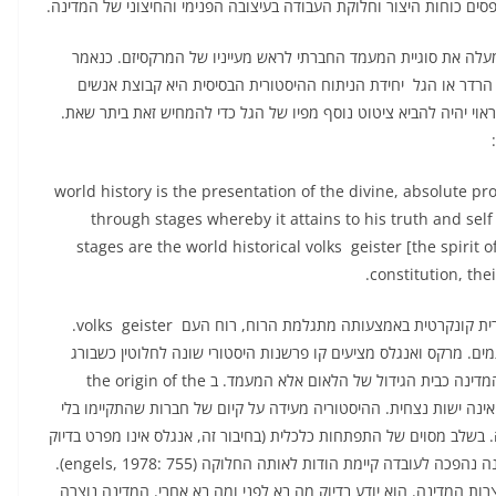
ים כוחות היצור וחלוקת העבודה בעיצובה הפנימי והחיצוני של המדינה.
לה את סוגיית המעמד החברתי לראש מעייניו של המרקסיזם. כנאמר
ן הרדר או הגל  יחידת הניתוח ההיסטורית הבסיסית היא קבוצת אנשים
תרבותית ולינגוויסטית, ה volk. בשלב זה ראוי יהיה להביא ציטוט נוסף מפיו של הגל כדי להמחיש זאת ביתר שאת.
world history is the presentation of the divine, absolute proc
through stages whereby it attains to his truth and sel
stages are the world historical volks  geister [the spirit o
constitution, thei
ההיסטוריה מתקדמת בשלבים. כל שלב בנוי מקהילה היסטורית קונקרטית באמצעותה מתגלמת הרוח, רוח העם  volks  geister.
ם. מרקס ואנגלס מציעים קו פרשנות היסטורי שונה לחלוטין כשבורג
הארכימדס של ניתוחם הכלכלי  חברתי הוא אינו הלאום או המדינה כבית הגידול של הלאום אלא המעמד. ב the origin of the
היא אינה ישות נצחית. ההיסטוריה מעידה על קיום של חברות שהתקיימו בלי
. בשלב מסוים של התפתחות כלכלית (בחיבור זה, אנגלס אינו מפרט בדיוק
מתי(2)) שכלל התחלקות החברה למעמדות חברתיים, המדינה נהפכה לעובדה קיימת הודות לאותה החלוקה (engels, 1978: 755).
צרות המדינה. הוא יודע בדיוק מה בא לפני ומה בא אחרי. המדינה נוצרה