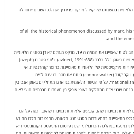
הלאומית במשנתם של קארל מרקס ופרידריך אנגלס. השניים ייחסו לה
of all the historical phenomenon discussed by marx, his
and the emerg
אבינרי עוד מוסיף שבעוד שהלאומיות הייתה אחת מהסוגיות הבולטות שאפיינו את המאה ה 19, מרקס מעולם לא דן בסוגייה הלאומית
באופן סיסטמטי. כתביו מכילים מספר של הצהרות הדנים בלאומיות באופן כללי בלבד (avineri, 1991:638). ג'וזף פטרוס (jozeph
תיאוריות מרקסיסטיות של הלאומיות מאופיינות בחוסר קוהרנטיות, אי
התאמה לפרקטיקה וסתירות פנימיות (petrus, 1971: 797). ווקר קונר (connor walker) פותח את ספרו בטענה לפיה
"nationalism and marxism are philosophically incompatible". על פי הגישה הלאומית בני אדם מתחלקים באופן אנכי בין
הנחה שבני אדם מתחלקים באופן אופקי בין מעמדות חברתיים חוצי לאום
ם לא תחת נסיבות שהם קובעים אלא תחת נסיבות שהעבר כפה עליהם
פקדו מרקס ואנגלס התאפיינה בהתעוררות הסנטימנט הלאומי. מהנסיבות הללו הם לא
תי נמנעת במהלכה הכרונולוגי  שנת פרסום המניפסט הקומוניסטי היא
 הלאומיות של 1848. מרקס ואנגלס נאלצו, בעל כורחם לעיתים, להפנות תשומת לב לסוגיית הלאומיות. הם