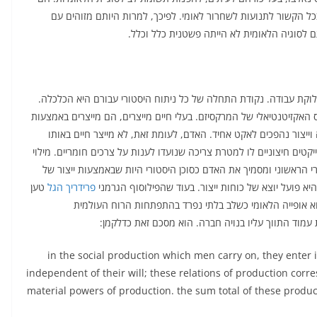
בכל הקשור לתנועות לשחרור לאומי. לפיכך, למרות היותם מזוהים עם
ם לסוגיה הלאומית לא הייתה פשטנית כלל וכלל.
לוקת עבודה. נקודת התחלה של כל ניתוח היסטורי עבורם היא הכלכלה.
 האקזיטנטיאלי של המרקסיזם. בעלי חיים מייצרים, הם מייצרים באמצעות
 וייצור נהפכים לאקט אחיד. האדם, לעומת זאת, לא מייצר חיים באותו
יקטים חיצוניים לו למטרת צריכה שנועדו לענות על צרכים חומריים. מילוי
 הראשוני ומסמיך את האדם כסוכן היסטורי היות שבאמצעות ייצור של
פרידר
י
ך הגל
טען
א אופייה הלאומי כשלב בלתי נפרד בהתפתחות הרוח העולמית
in the social production which men carry on, they enter i
independent of their will; these relations of production corr
material powers of production. the sum total of these produc