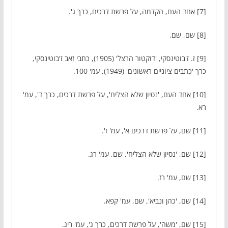
[7] אחד העם, הקדמה, על פרשת דרכים, כרך ג'.
[8] שם, שם.
[9] ז. ז'בוטינסקי, 'דוקטור הרצל' (1905), כתבי זאב ז'בוטינסקי,
כרך 'כתבים ציוניים ראשונים' (1949), עמ' 100.
[10] אחד העם, 'נסיון שלא הצליח', על פרשת דרכים, כרך ד', עמ'
רא.
[11] שם, על פרשת דרכים א', עמ' ז'.
[12] שם, 'נסיון שלא הצליח', שם, עמ' רג.
[13] שם, עמ' רז.
[14] שם, 'כהן ונביא', שם, עמ' קפא.
[15] שם, 'משה', על פרשת דרכים, כרך ג', עמ' ריג.