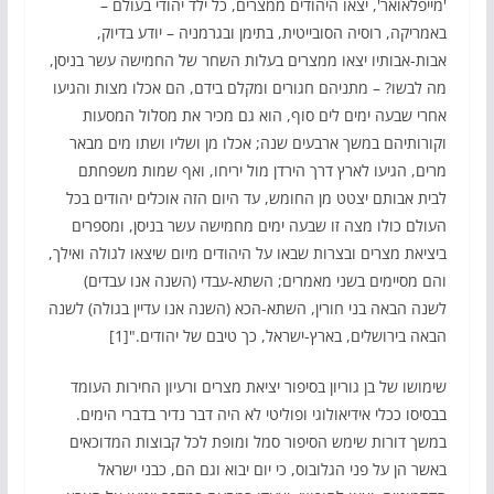
'מייפלאואר', יצאו היהודים ממצרים, כל ילד יהודי בעולם –
באמריקה, רוסיה הסובייטית, בתימן ובגרמניה – יודע בדיוק,
אבות-אבותיו יצאו ממצרים בעלות השחר של החמישה עשר בניסן,
מה לבשו? – מתניהם חגורים ומקלם בידם, הם אכלו מצות והגיעו
אחרי שבעה ימים לים סוף, הוא גם מכיר את מסלול המסעות
וקורותיהם במשך ארבעים שנה; אכלו מן ושליו ושתו מים מבאר
מרים, הגיעו לארץ דרך הירדן מול יריחו, ואף שמות משפחתם
לבית אבותם יצטט מן החומש, עד היום הזה אוכלים יהודים בכל
העולם כולו מצה זו שבעה ימים מחמישה עשר בניסן, ומספרים
ביציאת מצרים ובצרות שבאו על היהודים מיום שיצאו לגולה ואילך,
והם מסיימים בשני מאמרים; השתא-עבדי (השנה אנו עבדים)
לשנה הבאה בני חורין, השתא-הכא (השנה אנו עדיין בגולה) לשנה
הבאה בירושלים, בארץ-ישראל, כך טיבם של יהודים."[1]
שימושו של בן גוריון בסיפור יציאת מצרים ורעיון החירות העומד
בבסיסו ככלי אידיאולוגי ופוליטי לא היה דבר נדיר בדברי הימים.
במשך דורות שימש הסיפור סמל ומופת לכל קבוצות המדוכאים
באשר הן על פני הגלובוס, כי יום יבוא וגם הם, כבני ישראל