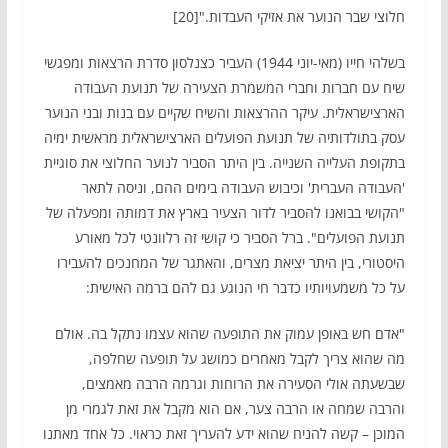
חלוצי שבר הנוער את אזיקי העבדות."[20]
בשלהי חייו (מאי-יוני 1944) העביר כצנלסון סדרת הרצאות ומפגשי
שיח עם חברות וחברי המשמרת הצעירה של תנועת העבודה
הארצישראלית. עיקר ההרצאות והשיח שקיים עם בנות ובני הנוער
עסק בתולדותיה של תנועת הפועלים הארצישראלית מראשית ימיה
בתקופת העלייה השנייה. בין היתר הסביר לנוער החלוצי את סוגיית
'העבודה העברית' וכיבוש העבודה בימים ההם, וניסה לתאר
"הקושי בבואנו להסביר לדור הצעיר בארץ את דמותה ומפעלה של
תנועת הפועלים". ברל הסביר כי קושי זה רלוונטי לכל מאורע
היסטורי, בין היתר יציאת מצרים, והאתגר של המחנכים להעבירו
על כל משמעויותיו כדבר חי הנוגע גם להם ברמה האישית:
"אדם חש באופן עמוק את התופעה שהוא עצמו נתקל בה. אולם
מה שהוא צריך לקבל מאחרים כמושג על תופעה שחלפה,
שבשעתה אולי הסעירה את הרוחות וגרמה הרבה מאמצים,
והרבה שמחה או הרבה צער, אם הוא מקבל את זאת לגמרי מן
המוכן – קשה להניח שהוא ידע להעריך זאת כראוי. כל אחד מאתנו