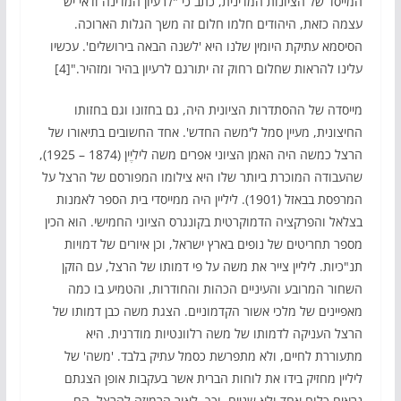
המייסד של הציונות המדינית, כתב כי "לרעיון המדינה ודאי יש
עצמה כזאת, היהודים חלמו חלום זה משך הגלות הארוכה.
הסיסמא עתיקת היומין שלנו היא 'לשנה הבאה בירושלים'. עכשיו
עלינו להראות שחלום רחוק זה יתורגם לרעיון בהיר ומזהיר."[4]
מייסדה של ההסתדרות הציונית היה, גם בחזונו וגם בחזותו
החיצונית, מעיין סמל ל'משה החדש'. אחד החשובים בתיאורו של
הרצל כמשה היה האמן הציוני אפרים משה ליליֶין (1874 – 1925),
שהעבודה המוכרת ביותר שלו היא צילומו המפורסם של הרצל על
המרפסת בבאזל (1901). ליליין היה ממייסדי בית הספר לאמנות
בצלאל והפרקציה הדמוקרטית בקונגרס הציוני החמישי. הוא הכין
מספר תחריטים של נופים בארץ ישראל, וכן איורים של דמויות
תנ"כיות. ליליין צייר את משה על פי דמותו של הרצל, עם הזקן
השחור המרובע והעיניים הכהות והחודרות, והטמיע בו כמה
מאפיינים של מלכי אשור הקדמוניים. הצגת משה כבן דמותו של
הרצל העניקה לדמותו של משה רלוונטיות מודרנית. היא
מתעוררת לחיים, ולא מתפרשת כסמל עתיק בלבד. 'משה' של
ליליין מחזיק בידו את לוחות הברית אשר בעקבות אופן הצגתם
נראים כלוח אחד ולא שניים, וכך, לאור הרמיזה להרצל, הם