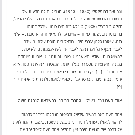
וגם זאב ז'בוטינסקי (1880 – 1940), מנהיג והוגה הדעות של
הציונות הרביזיוניסטית-ליברלית, כתב במאמר ההספד שלו להרצל,
'דוקטור הרצל' (1905) כי "לא בזה היה כוחו, שבכל דמותו –
בחיצוניות ובנשמה כאחד – קוּיים עד להפליא טוהר-הסגנון, – אלא
בזה, שאותו סגנון עברי היה. הרצל היה מופת שלם ומושלם
לעברי מכף-רגל ועד ראש, לעברי עד לשד-עצמותיו. לא יכולנו
למצוא בו תו, שלא יהא עברי-טיפוסי; והיתה זו טיפּוּסיות מיוחדת
במינה, טיפּוסיוּת מספירה נעלה יותר, המזכּירה לא את הגיטוֹ, אלא
את התנ"ך. […] רק פה הרגשתי כי באמת לפני בחיר הגורל הנני
עומד, נביא ומנהיג בחסד עליון, שאף לטעות ולתעות כדאי אחריו."
[9]
אחד העם ו'בני משה' – המרכז הרוחני בהשראת הנהגת משה
אחד העם ראה במשה אידיאל ובסיפור הנהגתו במדבר כדמות
לחיקוי לגאולת ישראל המודרנית. בשנת 1889, בעקבות המחלוקת
על דרכה של תנועת חיבת ציון החליט אחד העם לייסד יחד עם