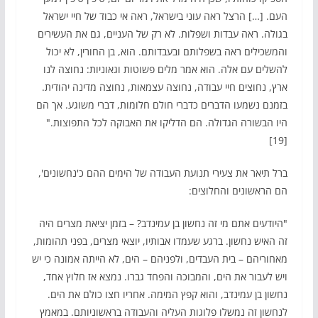
העם. […] הרצל ראה עוני בישראל, ראה אי כבוד של חיי ישראל
בגולה. ראה עבדות ושפלות. לא רק של העניים, גם את העשירים
והמשכילים ראה בשפלותם ובעבדותם. הוא, בן החורין, לא יכול
להשלים עם אלה. הוא אמר מלים פשוטות וגאוניות: נחוצה לנו
ארץ, נחוצים חיי עבודה, נחוצה עצמאות, נחוצה מדינה יהודית.
בזמנם נשמעו הדברים כדברי חולם חלומות, דברי משוגע. אך הם
היו הבשורה הגדולה. הם הדליקו את האבוקה לכל התפוצות."
[19]
ברל תיאר את צעירי תנועת העבודה של הימים ההם כ'נחשונים',
הם הראשונים והחלוצים:
"היודעים אתם מי זה נחשון בן עמינדב? – בזמן יציאת מצרים היה
זה האיש נחשון. ברגע שעמדו אבותיו, יוצאי מצרים, בפני תהומות,
מאחוריהם – בית העבדים, ולפניהם – הים, לא הייתה אמונה כי יש
ויש לעבור את הים, והמבוכה והפחד גברו. נמצא אז חלוץ אחד,
נחשון בן עמינדב, והוא קפץ המימה. אחריו חצו כולם את הים.
לנחשון זה נמשלו פלוגות העליה והעבודה בראשוניותם. במאמץ