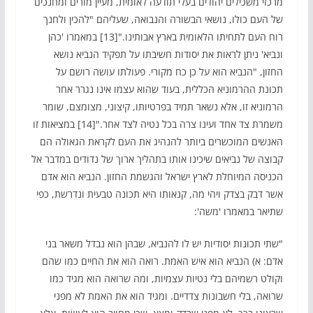
מרכזי משכילים יהודים בעלי תודעה לאומית, מעיין מורים ומחנכים
של העם כולו, נושאי הבשורה והנבואה, שעליהם "להכין ולחנך
רוח העם לתחיתו הלאומית בארץ אבותינו."[13] במאמרו 'כהן
ונביא' ניתן לראות את יסודות חשיבתו על תפקיד הנביא נושא
החזון, "הנביא הוא על כן כח מקורי. פעולתו עושה רושם על
תכונת ההרמוניא הכללית, בעוד שהוא עצמו אינו נגרר אחר
הרמוניא זו, אלא נשאר תמיד בפרטיותו, קיצוני, מצומצם, שומר
משמרת צד אחד ועינו צרה בכל נטיה לצד אחר."[14] במציאות זו
האנשים המוכשרים ביותר להנהיג את העם לקראת הגאולה הם
קבוצה של נביאים שיכינו אותו בתהליך ארוך של נדודים במדבר אל
הכניסה המיוחלת לארץ ישראל והגשמת החזון. הנביא הוא אדם
אשר דבק בצדק ויהי מה, קנאותו היא תכונה טבעית ונדרשת, כפי
שתיאר במאמרו 'משה':
"שתי תכוּנות יסודיות יש לו להנביא, שבהן הוא נבדל משאר בני
אדם: א) הנביא הוא איש האמת. רואה הוא את החיים כמו שהם
וקולט רשמיהם בלי נטיות עצמיות, ומה שרואה הוא מגיד כמו
שרואה, בלי חשבונות צדדיים. ומגיד הוא את האמת לא מפני