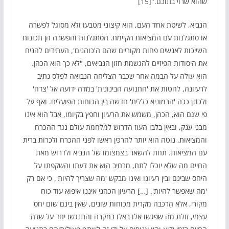
שהוא שרוי בתוכם."[15]
הנביא, לשיטת אחד העם, הוא קיצוני מטבעו ולא מסוגל לפשרה
או סתגלנות עם המציאות הקיימת. הסתגלנות והפשרה הן תכונות
השייכות לאנשים פחות מקוריים שהם ה'כוהנים', העתידים להניח
את היסודות הפיזיים להגשמת חזון הנביאים, "לא כך הוא הכהן.
הוא עולה על הבמה אחר שכבר הצליחה הנבואה לפלס נתיב
לרעיונה, להטות את 'התנועה הבינונית' במדה ידועה אל 'צדה'
ולכוֹנן ככה 'הרמוניא כללית' חדשה בין הכוחות הפועלים. ואף על
פי שגם הוא, הכהן, משמש את הרעיון וחפץ בקיומו, אבל הוא אינו
מבני ענק, ובאין בלבו העוז הדרוש למלחמת עולם נגד ההכרח
והמציאוּת, נוטה הוא יותר להרכּין ראשו לפני ההכרח ולכרוֹת ברית
עם המציאוּת. תחת להשאר בצמצומו של הנביא ולדרוש מאת
החיים מה שלא יוכלו לתת, מרחיב הוא את דעתו והשקפתו על
היחס שבינם ובין רעיונו ואינו מבקש 'מה שצריך להיות', כי אם רק
'מה שאפשר להיות'. […] הרעיון הכהני איננו איפוא עוד כוח
מקורי, אלא הַרכּבה מקרית מכוחות שונים, שאין בינם שום יחס
עצמי, זולת מה שפגשו אלו באלו במקרה והתנגשו יחד על שׂדה