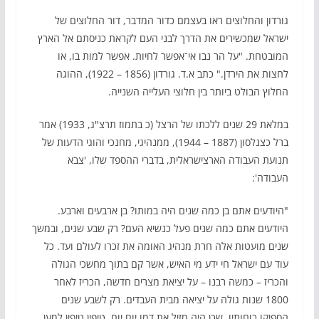
גורדון והחלוצים ראו בעצמם כדור המדבר, דור החלוצים של
ישראל שמכשירים את הדרך לבני העם לקראת כניסתם אל הארץ
המובטחת. "על הר נבו אי־אפשר לחיות. אפשר למות בו, או
לחצות את הירדן." כתב א.ד. גורדון (1856 – 1922), ההוגה
החלוץ הבולט ביותר בין חלוצי העלייה השנייה.
במלאת 29 שנים ללכתו של הרצל (כ בתמוז תרצ"ג, 1933) אמר
ברל כצנלסון (1887 – 1944), ממנהיגי, מחנכי והוגי הדעות של
תנועת העבודה הארצישראלית, בדברי ההספד שלו, 'צבא
העבודה':
"היודעים אתם בן כמה שנים היה במותו? בן ארבעים וארבע.
היודעים אתם כמה שנים פעל כנשיא העם? רק שבע שנים, ובמשך
שנים מועטות אלה חרת מנהיג האומה את זכרו לעולם ועד. כל
עוד עם ישראל חי ידע מי האיש, אשר קם בתוך מחשכי הגולה
והכריז – כמשה רבנו – על יציאת מצרים חדשה, הכריז לאחר
1800 שנות גולה על יציאה מבית העבדים. רק לשבע שנים
הספיקו כוחותיו, שכן היה מזיל את דמו יום יום, טיפין טיפין למען