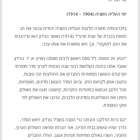
ימי העליה השניה (1904 – 1914)
בזיכרונותיה תיארה חלוצת העלייה השניה יהודית צנטר את חג
הפסח בכנרת של שנת תרע"ד (1914) כאשר גורדון הוא ש"הכניס
את החג לתוקפו". וכך היא מתארת את אותו ערב:
"הגיע חג הפסח, ליל פסח ראשון לרבים מאתנו בארץ. א. ד. גורדון
שעבד אתנו בחווה כשלושת רבעי שנה הבטיח לערוך סדר מסורתי.
יום קודם הוצאנו ממזוודות החברים את החולצות הכי טובות,
גיהצנו אותן לקראת החג. וביום הסדר הוצאנו סדינים, מטפחות,
מכל הלובן הנמצא במזוודות החברות, קישטנו מעט את האולם,
כיסינו את השולחנות בסדינים הלבנים, ערכנו את השולחן לפי
חוקי המסורת.
"גם נרות הדלקנו והנחנו כרי הסבה בשביל גורדון, ראש הסדר,
כדרך שהיו עושים בבית הורינו. אור הנרות ומראה השולחן הערוך,
החגיגי, השרו באולם מתיחות חגיגית ועצב. החלו החברים