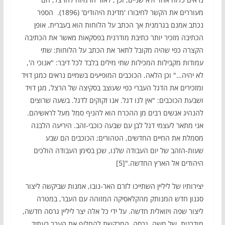
מעוררים את הקשר לחיבורו 'מדינת היהודים' (1896). הספר
נכתב אמנם בגרמנית אך הכתב על הלוחות הוא בעברית. אופן
הכתיבה מזכיר יותר כתיבת מודרנית בפסקאות מאשר את הכתיבה
הקצרה כפי שהיה מקובל לתאר את הכתב על הלוחות: שתי
עמודות מקבילות המכילות שתי מילים בלבד לכל דיבר: "אנוכי ה',
לא יהיה…" וכן הלאה. הכוכבים המופיעים בשמיים נראים כמגן דויד
ומזכירים את הדגל העברי כפי שעוצב בסקיצה של הרצל, מגן דויד
ושבעת הכוכבים: "אין לנו דגל. אנו זקוקים לדגל. בשעה שרוצים
להנהיג אנשים רבים מן ההכרח הוא להניף סמל מעל לראשיהם.
אני מתאר לעצמי דגל לבן עם שבעה כוכבי-זהב. היריעה הלבנה
מסמלת את החיים החדשים, הטהורים; הכוכבים הם שבע
שעות-הזהב של יום העבודה שלנו, שכן בסימן העבודה הולכים
היהודים אל הארץ החדשה."[5]
יצירותיו של ליליין השתייכו לזרם האר-נובו, אמנות שביקשה ליצור
סגנון חדש המנותק מהקלאסיקה המזוהה עם העבר, במטרה
ליצור שפה ויזואלית חדשה. על ידי כל אלה יצר ליליין גרסה חדשה,
מודרנית, של משה. גרסה, המבקשת להחליף את העבר בעתיד