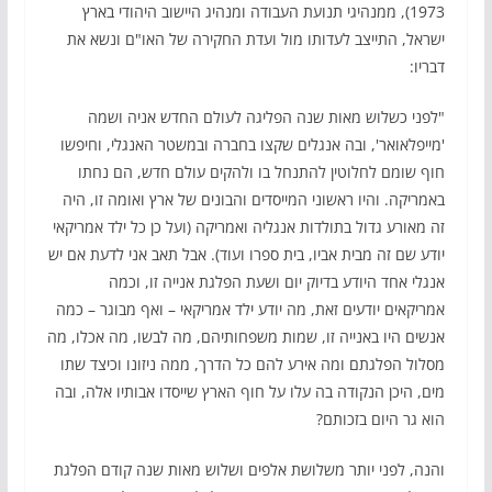
1973), ממנהיגי תנועת העבודה ומנהיג היישוב היהודי בארץ
ישראל, התייצב לעדותו מול ועדת החקירה של האו"ם ונשא את
דבריו:
"לפני כשלוש מאות שנה הפליגה לעולם החדש אניה ושמה
'מייפלאואר', ובה אנגלים שקצו בחברה ובמשטר האנגלי, וחיפשו
חוף שומם לחלוטין להתנחל בו ולהקים עולם חדש, הם נחתו
באמריקה. והיו ראשוני המייסדים והבונים של ארץ ואומה זו, היה
זה מאורע גדול בתולדות אנגליה ואמריקה (ועל כן כל ילד אמריקאי
יודע שם זה מבית אביו, בית ספרו ועוד). אבל תאב אני לדעת אם יש
אנגלי אחד היודע בדיוק יום ושעת הפלגת אנייה זו, וכמה
אמריקאים יודעים זאת, מה יודע ילד אמריקאי – ואף מבוגר – כמה
אנשים היו באנייה זו, שמות משפחותיהם, מה לבשו, מה אכלו, מה
מסלול הפלגתם ומה אירע להם כל הדרך, ממה ניזונו וכיצד שתו
מים, היכן הנקודה בה עלו על חוף הארץ שייסדו אבותיו אלה, ובה
הוא גר היום בזכותם?
והנה, לפני יותר משלושת אלפים ושלוש מאות שנה קודם הפלגת