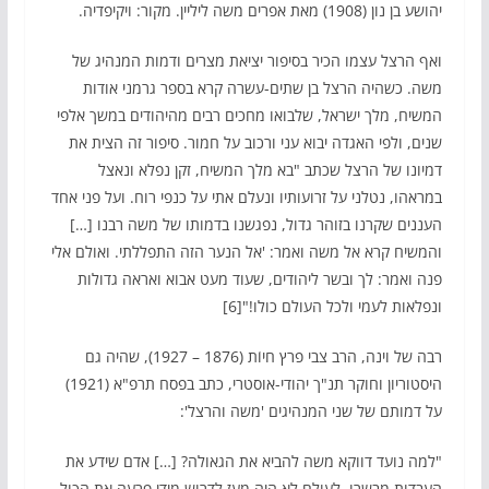
יהושע בן נון (1908) מאת אפרים משה ליליין. מקור: ויקיפדיה.
ואף הרצל עצמו הכיר בסיפור יציאת מצרים ודמות המנהיג של
משה. כשהיה הרצל בן שתים-עשרה קרא בספר גרמני אודות
המשיח, מלך ישראל, שלבואו מחכים רבים מהיהודים במשך אלפי
שנים, ולפי האגדה יבוא עני ורכוב על חמור. סיפור זה הצית את
דמיונו של הרצל שכתב "בא מלך המשיח, זקן נפלא ונאצל
במראהו, נטלני על זרועותיו ונעלם אתי על כנפי רוח. ועל פני אחד
העננים שקרנו בזוהר גדול, נפגשנו בדמותו של משה רבנו […]
והמשיח קרא אל משה ואמר: 'אל הנער הזה התפללתי. ואולם אלי
פנה ואמר: לך ובשר ליהודים, שעוד מעט אבוא ואראה גדולות
ונפלאות לעמי ולכל העולם כולו!"[6]
רבה של וינה, הרב צבי פרץ חיוֹת (1876 – 1927), שהיה גם
היסטוריון וחוקר תנ"ך יהודי-אוסטרי, כתב בפסח תרפ"א (1921)
על דמותם של שני המנהיגים 'משה והרצל':
"למה נועד דווקא משה להביא את הגאולה? […] אדם שידע את
העבדות מבשרו, לעולם לא היה מעז לדרוש מידי פרעה את הכול,