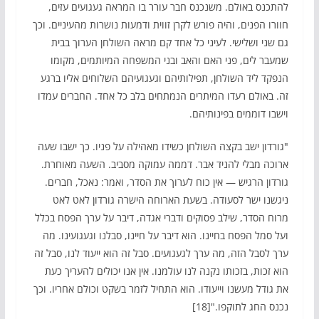
להתכנס באולם. משנכנס חבר עורר בו המראה געגועים עזים,
חוורו הפנים, והיה פורש לקרן זווית ודמעות נושרות מהעיניים. וכך
גם שני ושלישי. לעיני כל אחד קם מראה השולחן הערוך בבית
שמעבר לים, פני האם והאב ובני המשפחה המיותמים, מקומו
הנפקד ליד השולחן, תפילותיהם וגעגועיהם השלוחים אליו ברגע
זה. באולם רעדו המיתרים הנמתחים בלב כל אחד. החברים עמדו
וישבו דוממים בפינותיהם.
"גורדון ישב בקצה השולחן כשידו מאהילה על פניו. כך ישבו שעה
ארוכה מבלי להניד אבר. דממה עמוקה מסביב. השעה מאוחרת.
גורדון הרגיש — אין כוח לערוך את הסדר, ואמר: נאכל, חברים.
ניגשנו ישר לסעודה. בשעת הארוחה הישרה גורדון לאט לאט
מרוח הסדר, שילב פסוקים ודברי אגדה, דיבר על ערך הפסח בכלל
ועל סמל הפסח בחיינו. הוא דיבר על חיינו, סבלנו וגעגועינו. מה
ערך לסבל הזה, מה ערך לגעגועים. סבל זה הוא ייעוד לנו, סבל זה
הוא זכות, בזכותו נקנה לנו עולמנו. אין אנו יכולים להעריך כעת
את גודל מעשנו וייעודו. הוא התחיל לזמר בשקט וכולם אחריו. וכך
נכנס החג לתוקפו."[18]