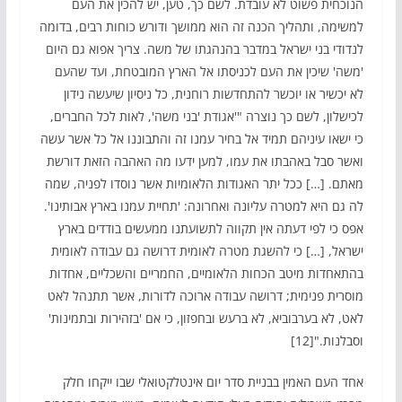
הנוכחית פשוט לא עובדת. לשם כך, טען, יש להכין את העם
למשימה, ותהליך הכנה זה הוא ממושך ודורש כוחות רבים, בדומה
לנדודי בני ישראל במדבר בהנהגתו של משה. צריך אפוא גם היום
'משה' שיכין את העם לכניסתו אל הארץ המובטחת, ועד שהעם
לא יכשיר או יוכשר להתחדשות רוחנית, כל ניסיון שיעשה נידון
לכישלון, לשם כך נוצרה "'אגודת 'בני משה', לאות לכל החברים,
כי ישאו עיניהם תמיד אל בחיר עמנו זה והתבוננו אל כל אשר עשה
ואשר סבל באהבתו את עמו, למען ידעו מה האהבה הזאת דורשת
מאתם. […] ככל יתר האגודות הלאומיות אשר נוסדו לפניה, שמה
לה גם היא למטרה עליונה ואחרונה: 'תחיית עמנו בארץ אבותינו'.
אפס כי לפי דעתה אין תקווה לתשועתנו ממעשים בודדים בארץ
ישראל, […] כי להשגת מטרה לאומית דרושה גם עבודה לאומית
בהתאחדות מיטב הכחות הלאומיים, החמריים והשכליים, אחדות
מוסרית פנימית; דרושה עבודה ארוכה לדורות, אשר תתנהל לאט
לאט, לא בערבוביא, לא ברעש ובחפזון, כי אם 'בזהירות ובתמינות'
וסבלנות."[12]
אחד העם האמין בבניית סדר יום אינטלקטואלי שבו ייקחו חלק