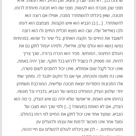
שרצונו בכך, לא מפני שבדק ומצא, שכן מחויב הוא לעשׂות, אלא
מפני שכּן מוכרח הוא לעשׂות, מפני שזו היא תכוּנה מיוחדת לרוחו,
תכוּנה, שאין ביכלתו להשתחרר ממנה, אפילו אם רוצה הוא
להשתחרר. […] ב) הנביא הוא איש הקצוות. מצמצם הוא דעתו
ולבו באידיאל שלו, שבו הוא מוצא תכלית החיים ולו הוא רוצה
לשעבּד את החיים עד הקצה האחרון, בלי שיור כל שהוא. בפנימיות
נפשו נושׂא הוא עולם שלם, אידיאלי, ולפיהו יעמול לתקן גם את
העולם החיצוני, המוחשי. מכיר הוא הכּרה ברורה, שכך צריך
להיות, וזה מספיק לו בשביל לדרוש בכל תוקף, שכך יהיה באמת,
ואינו יכול לקבּל שום אמתלא, ואינו יכול להסכים לשום פשרה,
ואינו נח מזעפו ותוכחתו, אף אם כל היקום יתנגד לו. ומתוך שתי
אלו התּכוּנות היסודיות יוצאת תכוּנה שלישית, המורכבת משתיהן
יחד: שלטון הצדק המוחלט בנפשו של הנביא, בדבריו וכל מעשׂיו.
בהיותו איש האמת, אי־אפשר שלא יהיה גם איש הצדק. כי מה הוא
הצדק, אם לא האמת במעשׂה? […] ולפי שכּך הוא מצבו של
הנביא, שמצד אחד אינו יכול לתקן את החיים לפי רוחו בהחלט,
ומצד אחר אינו מוכשר לרמות את עצמו ולהעלים עין
ממגרעותיהם, – לכן אין ביכלתו לעולם להשלים עם חיי־ההוה,