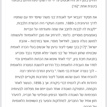
החיים בזמן ידוע והיו אנוסים על ידי זה לשתף פעולותיהם בתנועה
בינונית אחת."[16]
את תפקיד 'הנביא' ייעד לאגודת 'בני משה' שייסד יחד עם שותפיו
לדרך הרעיונית ב-1889, וחזונה העיקרי היה הכשרת הלבבות,
"לקנות לה לבבות ולחבב את שמה ותעודתה על הבריות
באמצעיים מוסריים. כלומר, להרחיב את מובן 'הלאומיות' ולעשותה
למושג נעלה ונשגב, לאידיאל מוסרי, אשר במרכזות – אהבת
ישראל."[17] בכך שאף ליצור גרעין של אנשים בעלי הכרה לאומית
שיבטיחו שחזון העתיד של 'בני משה' ימלא תפקיד נכבד ומכריע
בתנועת חיבת ציון, "כדי לאחד איפוא את הכחות הלאומיים וכדי
לסדר את העבודה הלאומית ככל הדרוש להשגת המטרה הלאומית
– לכך נוצרה 'אגודת בני משה'." ברעיון המרכז הרוחני רצה
להוכיח אחד העם שהוא מסוגל ליצור פתרונות מקוריים לבעיית
היהדות ולא רק להטיח דברי ביקורת. אך ב-1898, כעשור לאחר
הקמתה, התפרקה האגודה ואחד העם ייחס את מפלתה לבעיותיה
הפנימיות של האגודה ולחוסר הניסיון הפוליטי של חבריה, להיעדר
חזון אחיד של החברים, למחלוקות והפער בין השאיפות הלאומיות
של חבריה.