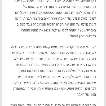
הקדמוניים, יצאו לחופשי, יצעדו במסעם במדבר ויגיעו אל הארץ
המובטחת. מהמפורסמים בעת המודרנית ידוע נאומו של
ד"ר מרטין לותר קינג הבן, כומר בפטיסטי אפרו-אמריקאי, לוחם
למען זכויות האדם של האפרו-אמריקאים בארצות הברית, הוגה
דעות מרכזי של התנועה הפרוגרסיבית וזוכה פרס נובל לשלום.
באפריל 1968, יממה לפני שנרצח, נשא את נאומו האחרון
בכנסיית מסון טמפל:
"אני לא יודע מה יקרה עכשיו, ימים קשים עומדים לבוא. אבל לי זה
לא משנה, אני הייתי על פסגת ההר ולא אכפת לי. כמו כל אחד אני
רוצה לחיות חיים ארוכים, אריכות ימים חשובה היא, אבל אני לא
מודאג בעניין זה עכשיו, אני רק רוצה לעשות את דבר האלוהים
והוא הרשה לי לעלות על פסגת ההר. משם ראיתי את הארץ
המובטחת, ייתכן ולא אגיע לשם אתכם אבל אני רוצה שתדעו
שאנחנו כאנשים נגיע לארץ המובטחת. אני כל כך מאושר הלילה,
דבר איננו מדאיג אותי, איש איננו מפחיד אותי, עיניי חזו בתפארת
בואו של האל."
כך תיאר קינג עצמו כמשה רבנו על פסגת הר נבו, אליו טיפס משה