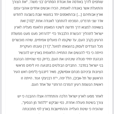
שותפים לדרך באודסה את אגודת הסתרים 'בני משה', "את הצורך
והתועלת אשר באגודה לאומית, הכירו אנשים אחדים אוהבי עמם
וארץ אבותיהם […] ובהתאספם יחד במוצאי שבת בשבעה לחודש
אדר שני תרמ"ט, הסכימו להתחבר לאגודה אחת."[10] זאת
בשאיפה למצוא דרך חדשה לשינוי המאמץ הלאומי מעליה לארץ
ישראל לתהליך 'הכשרת הלבבות' כדי "להרחיב מעט מעט ממשלת
הרעיון בקרב העם, עד שיקומו לו פועלים אמיתיים, שיהיו מוכשרים
מכל הצדדים לעסוק בהוצאתו לפועל."[11] טענתו העיקרית
הייתה כי כדי להגשים את התחייה הלאומית בארץ יש להכשיר
הנהגת יחידי סגולה שינהיגו את העם, בדיוק כפי שהייתה הנהגת
בני ישראל במדבר. החברים הבולטים בתנועה היו לימים מראשי
הציונות וביניהם מנחם אוסישקין, מאיר דיזנגוף (לימים ראש העיר
הראשון של תל-אביב), הלל יפה, י"ח רבניצקי ועוד. הייתה זו
ראשית הגשמת רעיון 'המרכז הרוחני' של אחד העם.
לאחר מסעו לארץ ישראל הלכה והתחדדה אצלו ההבנה כי יש
צורך בשיטת פעולה אחרת, כפי שביקש "ללמוד מן הנסיון",
שהוכיח כי שיטת העלייה וההתיישבות בארץ לפי מתכונתה