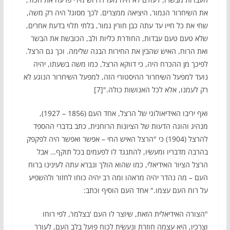
את השיחרור הגמור, היציאה ממצרים. לכך מסוגל היה רק משה,
שחי את כל חייו עד עתה כבן חורין גמור, בלתי תלוי בדעת אחרים,
שלא טעם טעם עבדות, החודרת כליות ולב, הכובשת את הבשר
ואת הרוח, האיש שהבין את החירות הבנה שלימה. וכך גם הרצל.
לפיכך מן ההכרח היה, כי דווקא הרצל, כמו משה בשעתו, יהיה
נועד למפעל השיחרור ההיסטורי הזה, למפעל השיחרור הנוגע לא
רק לעמנו, אלא לכל האנושות כולה."[7]
ואף יריבו האידיאולוגי של הרצל, אחד העם (1856 – 1927),
מנהיג והוגה הדעות של הציונות הרוחנית, כתב בדברי ההספד
להרצל (1904) כי "הרצל האיש החי – אפשר ואפשר היה לפקפק
בהרבה מדבריו ומעשׂיו, להתנגד לו לפעמים בכל תוקף… אבל
הרצל הציור האידיאלי, כמו שהוא הולך ונברא עתה לעינינו ברוח
העם – מה נהדר יהיה מראהו ומה רב יהיה כוחו לחזור ולהשפיע
על רוח העם עצמו." אחד העם הוסיף וכתב:
"הצורה האידיאלית הזאת, שיוֹצר לו העם 'בצלמו', לפי רוחו
וצרכיו, היא עצמה חוזרת ונעשׂית לכוח פועל בלב העם, לעורר