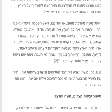
רבנו וממנו ניתנה לו ההזדמנות האחרונה להשקיף על הארץ
המובטחת אותה ייעד אלוהים לבני ישראל:
"וַיַּעַל מֹשֶׁה מֵעַרְבֹת מוֹאָב, אֶל-הַר נְבוֹ, רֹאשׁ הַפִּסְגָּה, אֲשֶׁר עַל-פְּנֵי
יְרֵחוֹ; וַיַּרְאֵהוּ ה' אֶת-כָּל-הָאָרֶץ אֶת-הַגִּלְעָד, עַד-דָּן. וְאֵת, כָּל-נַפְתָּלִי,
וְאֶת-אֶרֶץ אֶפְרַיִם, וּמְנַשֶּׁה; וְאֵת כָּל-אֶרֶץ יְהוּדָה, עַד הַיָּם הָאַחֲרוֹן.
וְאֶת-הַנֶּגֶב, וְאֶת-הַכִּכָּר בִּקְעַת יְרֵחוֹ עִיר הַתְּמָרִים–עַד-צֹעַר. וַיֹּאמֶר ה'
אֵלָיו, זֹאת הָאָרֶץ אֲשֶׁר נִשְׁבַּעְתִּי לְאַבְרָהָם לְיִצְחָק וּלְיַעֲקֹב לֵאמֹר,
לְזַרְעֲךָ, אֶתְּנֶנָּה; הֶרְאִיתִיךָ בְעֵינֶיךָ, וְשָׁמָּה לֹא תַעֲבֹר. וַיָּמָת שָׁם מֹשֶׁה
עֶבֶד-ה', בְּאֶרֶץ מוֹאָב–עַל-פִּי ה'."[2]
קינג כמו משה, שמע את דבר האלוהים ונשא בשליחות עמו, ראה
את הארץ המובטחת אך לא זכה להיכנס אליה עם עמו, הוא מת
שם על ההר.
סיפור יציאת מצרים, משה והרצל
בתולדות הציונות שימש סיפור בני ישראל ויציאת מצרים לא רק