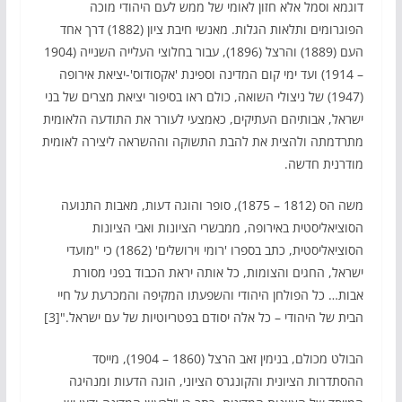
דוגמא וסמל אלא חזון לאומי של ממש לעם היהודי מוכה
הפוגרומים ותלאות הגלות. מאנשי חיבת ציון (1882) דרך אחד
העם (1889) והרצל (1896), עבור בחלוצי העלייה השנייה (1904
– 1914) ועד ימי קום המדינה וספינת 'אקסודוס'-יציאת אירופה
(1947) של ניצולי השואה, כולם ראו בסיפור יציאת מצרים של בני
ישראל, אבותיהם העתיקים, כאמצעי לעורר את התודעה הלאומית
מתרדמתה ולהצית את להבת התשוקה וההשראה ליצירה לאומית
מודרנית חדשה.
משה הס (1812 – 1875), סופר והוגה דעות, מאבות התנועה
הסוציאליסטית באירופה, ממבשרי הציונות ואבי הציונות
הסוציאליסטית, כתב בספרו 'רומי וירושלים' (1862) כי "מועדי
ישראל, החגים והצומות, כל אותה יראת הכבוד בפני מסורת
אבות… כל הפולחן היהודי והשפעתו המקיפה והמכרעת על חיי
הבית של היהודי – כל אלה יסודם בפטריוטיות של עם ישראל."[3]
הבולט מכולם, בנימין זאב הרצל (1860 – 1904), מייסד
ההסתדרות הציונית והקונגרס הציוני, הוגה הדעות ומנהיגה