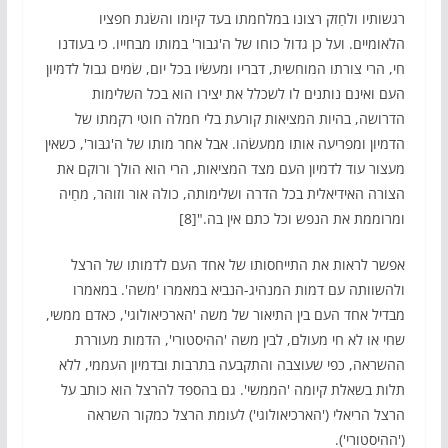
רגשותיו ולחַזק רצונו במלחמתו בעד קיומו והשׂגת חפציו
הלאומיים. ועל כן גדול כוחו של ה'גבור' במותו מבחייו. כי בעודנו
חי, הרי צורתו המוחשית, דבריו ומעשׂיו בכל יום, שׂמים גבול לדמיון
העם ואינם נותנים לו לשכלל את יצירו הוא בכל השלימות
הדרושה, בהיות המציאות קורעת בלי חמלה חוטי רקמתו של
הדמיון ומפריעה אותו ממעשׂהו. אבל אחר מותו של ה'גבּור', כשאין
מעצור עוד לדמיון העם מצד המציאות, הרי הוא הולך ורוקם את
הצורה האידיאלית בכל הדרה ושלימותה, כולה אור וזוהר, מחַיה
ומרוממת את הנפש וכל כתם אין בה."[8]
אפשר לראות את התייחסותו של אחד העם לדמותו של הרצל
ולהשוותה עם דמות המנהיג-הנביא במאמרו 'משה'. במאמרו
מבדיל אחד העם בין התיאור של משה 'הארכיאולוגי', כאדם ממשי,
שחי או לא חי מעולם, לבין משה 'ההיסטורי', הדמות מעוררת
ההשראה, כפי שעוצבה והתקבעה בתרבות ובדמיון העממי, ללא
תלות בשאלת קיומה 'הממשי'. גם בהספד להרצל הוא כותב על
הרצל הריאלי ('הארכיאולוגי') לעומת הרצל כמקור השראה
('ההיסטורי').