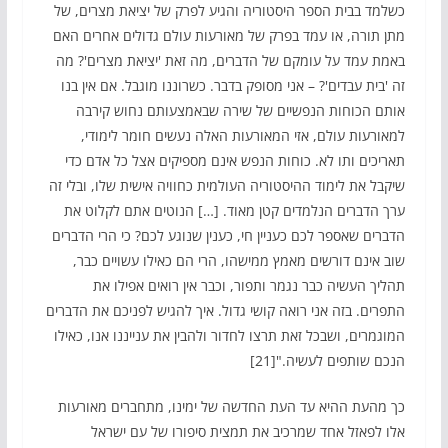
כשלמד בבית הספר היסטוריה והגיע לפרק של יציאת מצרים, של
מתן תורה, או עמד בפרק של מאורעות עולם גדולים אחרים האם
באמת עמד על עומקם של הדברים, מה זאת 'יציאת מצרים'? מה
זה 'בית עבדים'? – אני מסופק בדבר. כשרוננו מוגבל. אם אין בנו
אותם הכוחות הנפשיים של שירה שבאמצעותם נחוש קירבה
למאורעות עולם, אזי המאורעות האלה נעשים חומר לימודי,
תאריכים ותו לא. כוחות הנפש אינם מספיקים אצל כל אדם כדי
שיקבל את לימוד ההיסטוריה העולמית כחוויה אישית שלו, ובלי זה
ערך הדברים הנלמדים קטן מאוד. […] הנוטים אתם לקלוט את
הדברים שאספר לכם כעניין חי, כענין שנוגע לכם? כי הרי הדברים
שוב אינם דורשים מאמץ ממישהו, הרי הם כאילו עשויים כבר,
תהליך העשיה כבר נגמר ותפור, וכבר אין רואים אפילו את
התפרים. בזה אני רואה קושי גדול. איך להגיש לפניכם את הדברים
המוגמרים, ושבכל זאת תרצו לחדור ולהבין את ענייננו אנו, כאילו
הנכם שותפים לעשיה."[21]
כך מהעת ההיא עד העת החדשה של ימינו, מתחברים מאורעות
אלו לפאזל אחד שמרכיב את תמצית סיפורו של עם ישראל