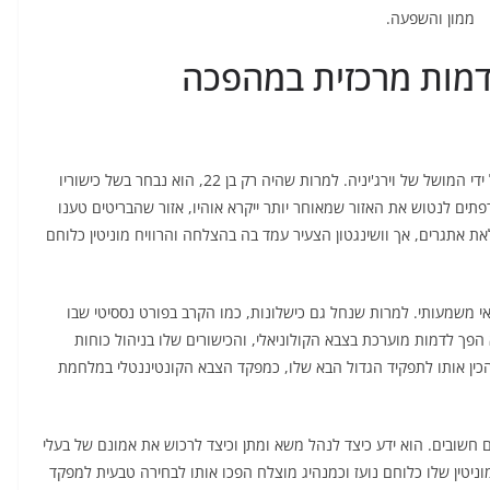
ממון והשפעה.
 לדמות מרכזית במהפכה
בשנת 1753, ג'ורג' וושינגטון נשלח למשימה דיפלומטית על ידי המושל של וירג'יניה. למרות שהיה רק בן 22, הוא נבחר בשל כישוריו
רפתים לנטוש את האזור שמאוחר יותר ייקרא אוהיו, אזור שהבריטים טענו
אתגרים, אך וושינגטון הצעיר עמד בה בהצלחה והרוויח מוניטין כלוחם
אי משמעותי. למרות שנחל גם כישלונות, כמו הקרב בפורט נססיטי שבו
הפך לדמות מוערכת בצבא הקולוניאלי, והכישורים שלו בניהול כוחות
הכין אותו לתפקיד הגדול הבא שלו, כמפקד הצבא הקונטיננטלי במלחמת
יים חשובים. הוא ידע כיצד לנהל משא ומתן וכיצד לרכוש את אמונם של בעלי
יטין שלו כלוחם נועז וכמנהיג מוצלח הפכו אותו לבחירה טבעית למפקד