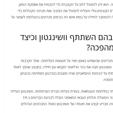
ה. הוא ידע להפעיל לחץ על הקונגרס כדי להבטיח את אספקת המזון,
 הקונטיננטלי והצליח להפעיל את הציבור ואת מנהיגי הקהילות כדי
 להתחבר לחייליו על בסיס אישי היו גורמים מכריעים בהצלחתו לשמור על
בהם השתתף וושינגטון וכיצד
מהפכה?
מכריעים שהשפיעו באופן ישיר על תוצאות המלחמה. אחד הקרבות
טון בשנת 1776. בליל חג המולד, וושינגטון חצה את נהר הדלאוור הקפוא עם חייליו, במבצע שהפך לאחד
 על הכוחות ההסיאניים שהיו מוצבים בטרנטון הסתיימה בניצחון
ומכיו.
 האחרון והגדול ביותר במלחמת העצמאות. בעזרת בעלות הברית הצרפתיות, וושינגטון הצליח
לכיתר את הצבא הבריטי בפיקודו של הגנרל קורנווליס. הכיתור המוצלח והלחץ הצבאי המאסיבי הובילו לכניעת הבריטים ב-19
חון זה היה מכריע וקיבע את מעמדו של וושינגטון כאחד המנהיגים הגדולים