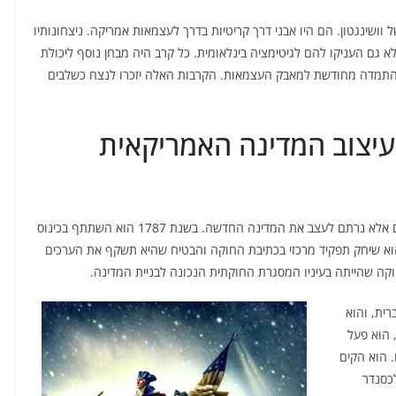
וושינגטון. הם היו אבני דרך קריטיות בדרך לעצמאות אמריקה. ניצחונותיו
א גם העניקו להם לגיטימציה בינלאומית. כל קרב היה מבחן נוסף ליכולת
ה והתמדה מחודשת למאבק העצמאות. הקרבות האלה יזכרו לנצח כשלבים
 עיצוב המדינה האמריקאית
לאחר סיום המהפכה, ג'ורג' וושינגטון לא פרש לחיים פרטיים אלא נרתם לעצב את המדינה החדשה. בשנת 1787 הוא השתתף בכינוס
הוא שיחק תפקיד מרכזי בכתיבת החוקה והבטיח שהיא תשקף את הערכים
וקה שהייתה בעיניו המסגרת החוקתית הנכונה לבניית המדינה.
ברית, והוא
 הוא פעל
. הוא הקים
כסנדר