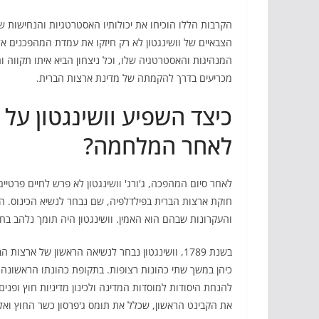
הקרבות הללו הוכיחו את יכולותיו האסטרטגיות והנחישות של 
הצבאיים של וושינגטון לא רק חיזקו את עמדת המהפכנים אל
המנהיגות והאסטרטגיה שלו, וכל ניצחון הביא איתו תקוו
מכריעים בדרך להקמתה של מדינת ארצות הברית.
כיצד השפיע וושינגטון על
לאחר המלחמה?
חוקת ארצות הברית בפילדלפיה, שם נבחר לנשיא הכינוס. 
והעקרונות שבהם הוא האמין. וושינגטון היה תומך נלהב בח
בשנת 1789, וושינגטון נבחר לנשיאה הראשון של ארצות ה
כיהן במשך שתי כהונות רצופות. בתקופת כהונתו הראשונה,
להנחת היסודות למוסדות המדינה ולכינון מדיניות חוץ ופנים
את הקבינט הראשון, שכלל את תומס ג'פרסון כשר החוץ ואל