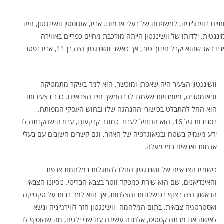
22 בפברואר 1732 במטעים המשפחתיים בווירג'יניה, למשפחה של בעלי אדמות. אביו, אוגוסטין וושינגטון, היה
יננטית. ילדותו של וושינגטון הייתה מורכבת מחיים כפריים באווירה
חקלאית, ובגיל צעיר הוא כבר היה מעורב בעבודות המשק. אביו דאג שהוא יקבל חינוך טוב, אך כאשר וושינגטון היה בן 11, אביו נפטר
וושינגטון הצעיר היה שאפתן ומוכשר. הוא למד בעיקר מתמטיקה
וגיאומטריה, מיומנויות שעמדו לו בהמשך חייו הצבאיים. כבר בצעירותו
הוא החל להתבלט בכישורי ההנהגה שלו ובחוש העסקי המפותח.
בסביבות גיל 16, הוא התחיל לעבוד כמודד קרקעות, עבודה שהקנתה לו
ידע מעמיק בשטח ובגיאוגרפיה של האזור, וגם קשרים חשובים עם בעלי
אדמות ואנשים רמי מעלה.
כישוריו הצבאיים של וושינגטון החלו להתגלות במלחמת צרפת
והאינדיאנים, שם הוא שירת כמפקד זוטר בצבא הבריטי. ניסיונו הצבאי
הראשון היה רצוף בכישלונות והצלחות, אך הוא למד רבות על טקטיקה
ואסטרטגיה צבאית. בתום המלחמה, וושינגטון חזר לווירג'יניה ונשא
לאישה את מרתה קסטיס, אלמנה עשירה עם שני ילדים, מה שהוסיף לו