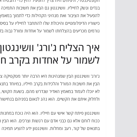
הקונטיננטלי, ולעיתים היה צריך להפעיל לחץ כדי להבטיח א
בגדים ונשק לחייליו. וושינגטון גם הבין את חשיבות התמיכה 
להפעיל את הציבור ואת מנהיגי הקהילות כדי לתמוך במאמץ
כישוריו הדיפלומטיים והיכולת שלו להתחבר לחייליו על בסיס 
גורמים מכריעים בהצלחתו לשמור על אחדות ומורל גבוה בק
איך הצליח ג'ורג' וושינגטון
לשמור על אחדות בקרב חיי
ג'ורג' וושינגטון הבין שמנהיגות היא הרבה יותר מטקטיקה צ
הבין את חשיבות המורל והלכידות בקרב חייליו, במיוחד בת
לא יוכלו לעמוד במאמץ האדיר שנדרש מהם. בשעת הקושי, וו
ולחלוק איתם את הקשיים. הוא נהג לנאום בפניהם בנחישות
וושינגטון פיתח קשר אישי עם חייליו. הוא היה נוכח במחנות,
ככוח לוחם אלא גם כבני אדם עם רגשות וצרכים. הוא הבין 
בתנאים של קור, רעב ומחלות. וושינגטון ידע להציע תמיכה