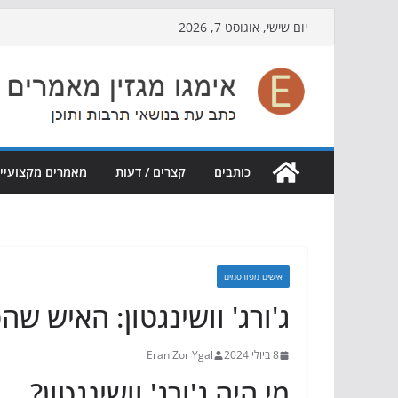
Skip
יום שישי, אוגוסט 7, 2026
to
content
כותבים
קצרים / דעות
מאמרים מקצועיי
אישים מפורסמים
ג'ורג' וושינגטון: האיש ש
8 ביולי 2024
Eran Zor Ygal
מי היה ג'ורג' וושינגטון?