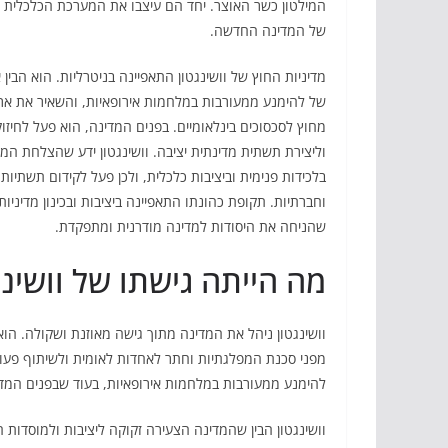
המילטון כשר האוצר. יחד הם עיצבו את המערכת הכלכלית ו
של המדינה החדשה.
מדיניות החוץ של וושינגטון התאפיינה בניטרליות. הוא הבין
של להימנע ממעורבות במלחמות אירופאיות, והשאיר את אר
מחוץ לסכסוכים בינלאומיים. בפנים המדינה, הוא פעל לחיזו
וליצירת תשתית מדינתית יציבה. וושינגטון ידע שהצלחת המד
בלכידות פנימית וביציבות כלכלית, ולכן פעל לקידום תשתיות 
וחברתיות. תקופת כהונתו התאפיינה ביציבות ובכינון מדיניות
שהניחה את היסודות למדינה מודרנית ומתפקדת.
מה הייתה גישתו של וושינג
וושינגטון ניהל את המדינה מתוך גישה מאוזנת ושקולה. הוא 
מפני סכנת המפלגתיות וחתר לאחדות לאומית ולשיתוף פעולה 
להימנע ממעורבות במלחמות אירופאיות, בעוד שבפנים המד
וושינגטון הבין שהמדינה הצעירה זקוקה ליציבות ולמוסדות 