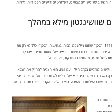
העליון של הצבא הקונטיננטלי, תפקיד שהוא קיבל ביוני 1775. השילוב של כישורים צבאיים, דיפלומטיים ואישיים הפכו אותו לדמות
ם שוושינגטון מילא במהלך
וושינגטון מונה למפקד העליון של הצבא הקונטיננטלי ביוני 1775, תפקיד שהוא מילא במיומנות ובנחישות. תפקידו כלל לא רק את
, משימה קשה ומורכבת במיוחד בתנאים של מחסור תמידי באספקה
רל של חייליו, שהתמודדו עם קור, רעב ומחלות.
 וקשיים מורליים בקרב חייליו. עם זאת, הוא הצליח להחזיק את הצבא
פן, כאשר נדרש להנהיג צבא של חיילים לא מנוסים מול הצבא הבריטי
מים מרכזיים בהצלחת המהפכה. הוא ניהל את הקרבות ביד רמה, תמיד עם
את התמיכה
רס